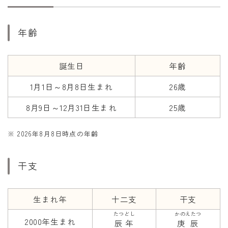
干支から年齢計算
七五三・十三参り計算
年齢
厄年計算
長寿祝い計算
誕生日
年齢
1月1日～8月8日生まれ
26歳
学びの資料
学年早見表
8月9日～12月31日生まれ
25歳
漢字の配当学年検索
※ 2026年8月8日時点の年齢
偏差値から上位何％計算
干支
生まれ年
十二支
干支
たつどし
かのえたつ
2000年生まれ
辰年
庚辰