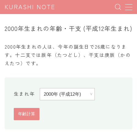
KURASHI NOTE
MENU
2000年生まれの年齢・干支 (平成12年生まれ)
暮らしの雑学
2000年生まれの人は、今年の誕生日で26歳になりま
暮らしの豆知識
す。十二支では辰年（たつどし）、干支は庚辰（かの
えたつ）です。
暮らしのマナー
子育て豆知識
パソコン豆知識
生まれ年
今日のこよみ
暮らしの計算
割引計算
割増計算