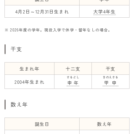
4月2日～12月31日生まれ
大学4年生
※ 2026年度の学年。現役入学で休学・留年なしの場合。
干支
生まれ年
十二支
干支
さるどし
きのえさる
2004年生まれ
申年
甲申
数え年
誕生日
数え年