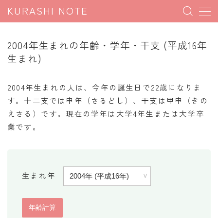
KURASHI NOTE
MENU
2004年生まれの年齢・学年・干支 (平成16年
生まれ)
暮らしの雑学
暮らしの豆知識
2004年生まれの人は、今年の誕生日で22歳になりま
す。十二支では申年（さるどし）、干支は甲申（きの
暮らしのマナー
えさる）です。現在の学年は大学4年生または大学卒
子育て豆知識
業です。
パソコン豆知識
今日のこよみ
生まれ年
暮らしの計算
割引計算
割増計算