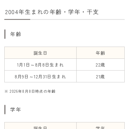
干支から年齢計算
2004年生まれの年齢・学年・干支
七五三・十三参り計算
厄年計算
年齢
長寿祝い計算
学びの資料
誕生日
年齢
学年早見表
1月1日～8月8日生まれ
22歳
漢字の配当学年検索
8月9日～12月31日生まれ
21歳
偏差値から上位何％計算
※ 2026年8月8日時点の年齢
学年
誕生日
学年