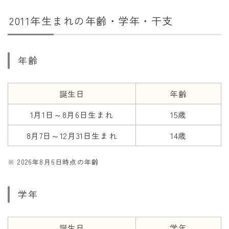
干支から年齢計算
2011年生まれの年齢・学年・干支
七五三・十三参り計算
厄年計算
年齢
長寿祝い計算
学びの資料
誕生日
年齢
学年早見表
1月1日～8月6日生まれ
15歳
漢字の配当学年検索
8月7日～12月31日生まれ
14歳
偏差値から上位何％計算
※ 2026年8月6日時点の年齢
学年
誕生日
学年