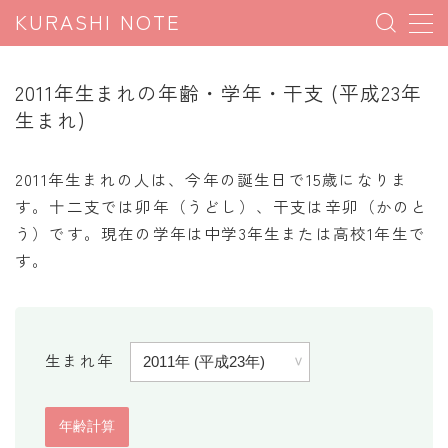
KURASHI NOTE
MENU
2011年生まれの年齢・学年・干支 (平成23年
生まれ)
暮らしの雑学
暮らしの豆知識
2011年生まれの人は、今年の誕生日で15歳になりま
す。十二支では卯年（うどし）、干支は辛卯（かのと
暮らしのマナー
う）です。現在の学年は中学3年生または高校1年生で
子育て豆知識
す。
パソコン豆知識
今日のこよみ
生まれ年
暮らしの計算
割引計算
割増計算