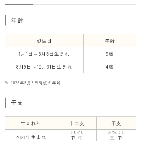
干支から年齢計算
七五三・十三参り計算
年齢
厄年計算
長寿祝い計算
誕生日
年齢
1月1日～8月8日生まれ
5歳
学びの資料
学年早見表
8月9日～12月31日生まれ
4歳
漢字の配当学年検索
※ 2026年8月8日時点の年齢
偏差値から上位何％計算
干支
生まれ年
十二支
干支
うしどし
かのとうし
2021年生まれ
丑年
辛丑