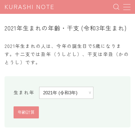
KURASHI NOTE
MENU
2021年生まれの年齢・干支 (令和3年生まれ)
暮らしの雑学
2021年生まれの人は、今年の誕生日で5歳になりま
暮らしの豆知識
す。十二支では丑年（うしどし）、干支は辛丑（かの
とうし）です。
暮らしのマナー
子育て豆知識
パソコン豆知識
生まれ年
今日のこよみ
暮らしの計算
割引計算
割増計算