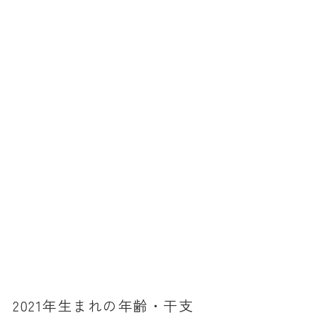
消費税計算
希釈計算
食品の計量
日付の計算
○日後の日付・記念日計算
○日前の日付計算
第何曜日計算
お食い初め計算
四十九日法要計算
年齢の計算
年齢・干支計算
2021年生まれの年齢・干支