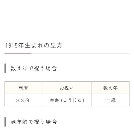
干支から年齢計算
七五三・十三参り計算
厄年計算
長寿祝い計算
1915年生まれの皇寿
学びの資料
学年早見表
数え年で祝う場合
漢字の配当学年検索
偏差値から上位何％計算
西暦
お祝い
数え年
2025年
皇寿 (こうじゅ)
111歳
満年齢で祝う場合