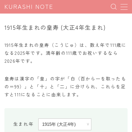
KURASHI NOTE
MENU
1915年生まれの皇寿 (大正4年生まれ)
暮らしの雑学
1915年生まれの皇寿（こうじゅ）は、数え年で111歳に
暮らしの豆知識
なる2025年です。満年齢の111歳でお祝いするなら
2026年です。
暮らしのマナー
子育て豆知識
皇寿は漢字の「皇」の字が「白（百から一を取ったも
パソコン豆知識
の＝99）」と「十」と「二」に分けられ、これらを足
今日のこよみ
すと111になることに由来します。
暮らしの計算
割引計算
生まれ年
割増計算