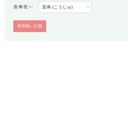
長寿祝い
消費税計算
希釈計算
食品の計量
日付の計算
○日後の日付・記念日計算
○日前の日付計算
第何曜日計算
お食い初め計算
四十九日法要計算
年齢の計算
年齢・干支計算