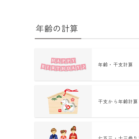
年齢の計算
年齢・干支計算
干支から年齢計算
七五三・十三参り