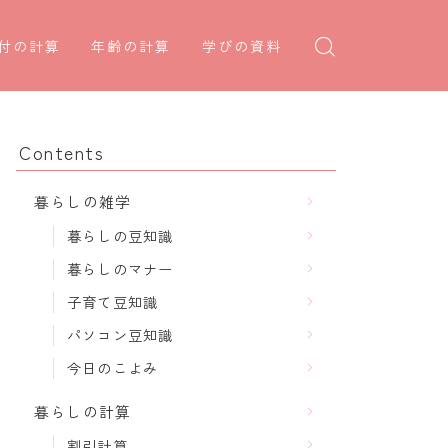
付の計算
年齢の計算
学びの資料
日後の日付・記念日計算
学年早見表
年齢・干支計算
日前の日付計算
漢字の配当学年検索
干支から年齢計算
Contents
何曜日計算
偏差値から上位何％計算
七五三・十三参り計算
暮らしの雑学
食い初め計算
厄年計算
暮らしの豆知識
十九日法要計算
長寿祝い計算
暮らしのマナー
子育て豆知識
パソコン豆知識
今日のこよみ
暮らしの計算
割引計算