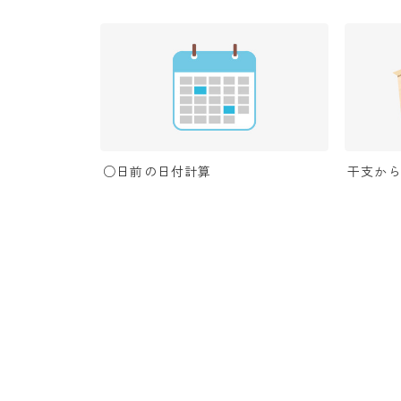
○日前の日付計算
干支か