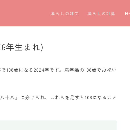
暮らしの雑学
暮らしの計算
日
暮らしの豆知識
割引計算
○
暮らしのマナー
割増計算
○
正6年生まれ)
子育て豆知識
消費税計算
第
パソコン豆知識
希釈計算
お
で108歳になる2024年です。満年齢の108歳でお祝い
今日のこよみ
食品の計量
四
八十八」に分けられ、これらを足すと108になること