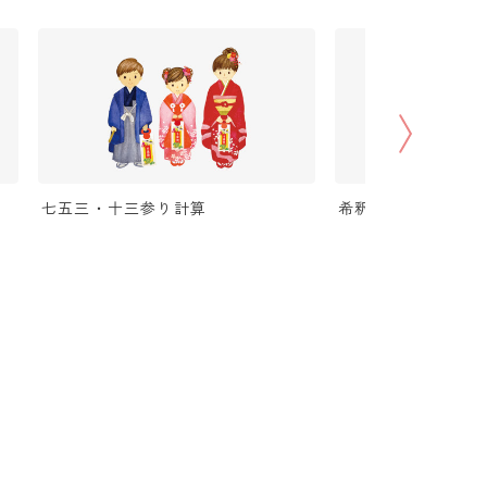
七五三・十三参り計算
希釈計算