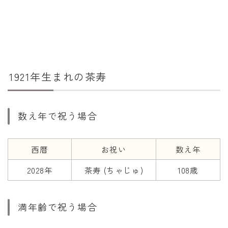
干支から年齢計算
七五三・十三参り計算
厄年計算
長寿祝い計算
1921年生まれの茶寿
学びの資料
学年早見表
数え年で祝う場合
漢字の配当学年検索
偏差値から上位何％計算
西暦
お祝い
数え年
2028年
茶寿 (ちゃじゅ)
108歳
満年齢で祝う場合