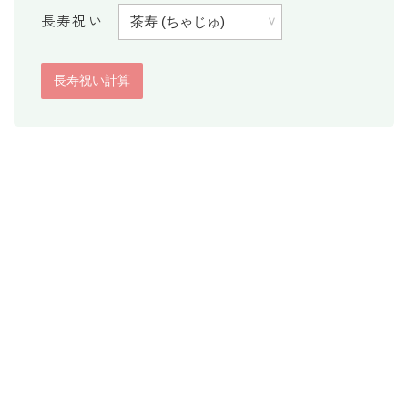
長寿祝い
消費税計算
希釈計算
食品の計量
日付の計算
○日後の日付・記念日計算
○日前の日付計算
第何曜日計算
お食い初め計算
四十九日法要計算
年齢の計算
年齢・干支計算