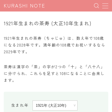
KURASHI NOTE
MENU
1921年生まれの茶寿 (大正10年生まれ)
暮らしの雑学
1921年生まれの茶寿（ちゃじゅ）は、数え年で108歳
暮らしの豆知識
になる2028年です。満年齢の108歳でお祝いするなら
2029年です。
暮らしのマナー
子育て豆知識
茶寿は漢字の「茶」の字が2つの「十」と「八十八」
パソコン豆知識
に分けられ、これらを足すと108になることに由来し
今日のこよみ
ます。
暮らしの計算
割引計算
生まれ年
割増計算