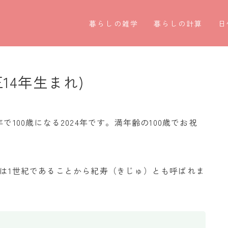
暮らしの雑学
暮らしの計算
日
暮らしの豆知識
割引計算
○
暮らしのマナー
割増計算
○
正14年生まれ)
子育て豆知識
消費税計算
第
パソコン豆知識
希釈計算
お
で100歳になる2024年です。満年齢の100歳でお祝
今日のこよみ
食品の計量
四
年は1世紀であることから紀寿（きじゅ）とも呼ばれま