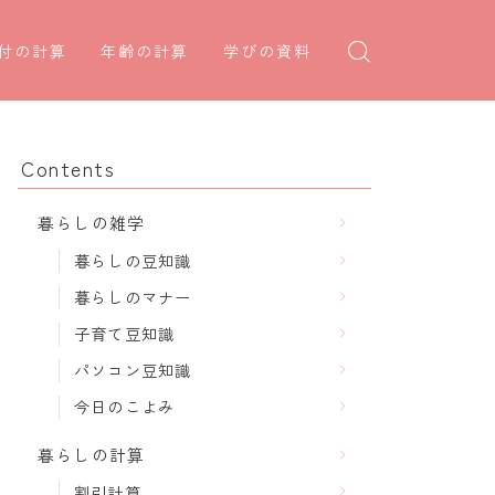
付の計算
年齢の計算
学びの資料
日後の日付・記念日計算
学年早見表
年齢・干支計算
日前の日付計算
漢字の配当学年検索
干支から年齢計算
Contents
何曜日計算
偏差値から上位何％計算
七五三・十三参り計算
暮らしの雑学
食い初め計算
厄年計算
暮らしの豆知識
十九日法要計算
長寿祝い計算
暮らしのマナー
子育て豆知識
パソコン豆知識
今日のこよみ
暮らしの計算
割引計算