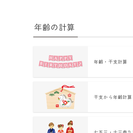
年齢の計算
年齢・干支計算
干支から年齢計算
七五三・十三参り