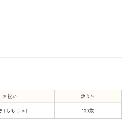
お祝い
数え年
寿 (ももじゅ)
100歳