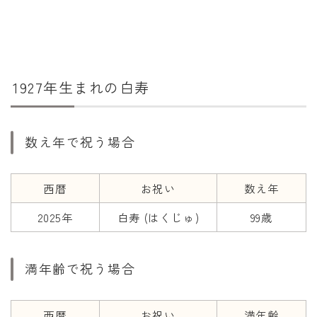
干支から年齢計算
七五三・十三参り計算
厄年計算
長寿祝い計算
1927年生まれの白寿
学びの資料
数え年で祝う場合
学年早見表
漢字の配当学年検索
西暦
お祝い
数え年
偏差値から上位何％計算
2025年
白寿 (はくじゅ)
99歳
満年齢で祝う場合
西暦
お祝い
満年齢