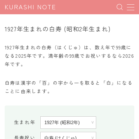
KURASHI NOTE
MENU
1927年生まれの白寿 (昭和2年生まれ)
暮らしの雑学
1927年生まれの白寿（はくじゅ）は、数え年で99歳に
暮らしの豆知識
なる2025年です。満年齢の99歳でお祝いするなら2026
年です。
暮らしのマナー
子育て豆知識
白寿は漢字の「百」の字から一を取ると「白」になる
パソコン豆知識
ことに由来します。
今日のこよみ
暮らしの計算
生まれ年
割引計算
割増計算
長寿祝い