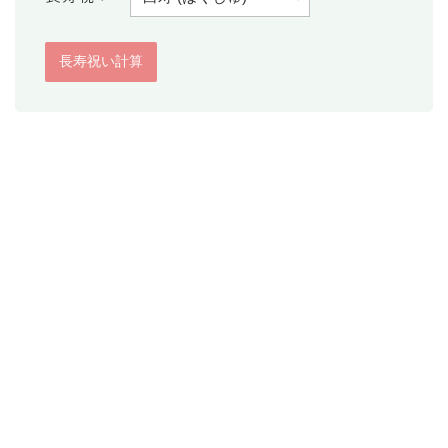
消費税計算
希釈計算
食品の計量
日付の計算
○日後の日付・記念日計算
○日前の日付計算
第何曜日計算
お食い初め計算
四十九日法要計算
年齢の計算
年齢・干支計算