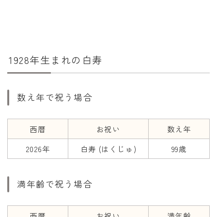
干支から年齢計算
七五三・十三参り計算
厄年計算
長寿祝い計算
1928年生まれの白寿
学びの資料
数え年で祝う場合
学年早見表
漢字の配当学年検索
西暦
お祝い
数え年
偏差値から上位何％計算
2026年
白寿 (はくじゅ)
99歳
満年齢で祝う場合
西暦
お祝い
満年齢