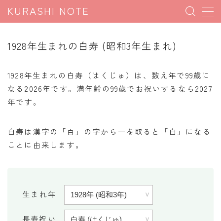
KURASHI NOTE
MENU
1928年生まれの白寿 (昭和3年生まれ)
暮らしの雑学
1928年生まれの白寿（はくじゅ）は、数え年で99歳に
暮らしの豆知識
なる2026年です。満年齢の99歳でお祝いするなら2027
年です。
暮らしのマナー
子育て豆知識
白寿は漢字の「百」の字から一を取ると「白」になる
パソコン豆知識
ことに由来します。
今日のこよみ
暮らしの計算
生まれ年
割引計算
割増計算
長寿祝い