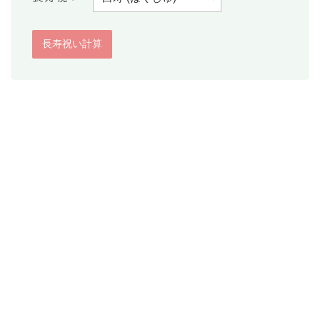
消費税計算
希釈計算
食品の計量
日付の計算
○日後の日付・記念日計算
○日前の日付計算
第何曜日計算
お食い初め計算
四十九日法要計算
年齢の計算
年齢・干支計算