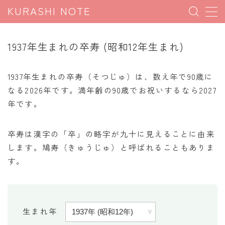
KURASHI NOTE
MENU
1937年生まれの卒寿 (昭和12年生まれ)
暮らしの雑学
1937年生まれの卒寿（そつじゅ）は、数え年で90歳に
暮らしの豆知識
なる2026年です。満年齢の90歳でお祝いするなら2027
年です。
暮らしのマナー
子育て豆知識
卒寿は漢字の「卒」の略字が九十に見えることに由来
パソコン豆知識
します。鳩寿（きゅうじゅ）と呼ばれることもありま
今日のこよみ
す。
暮らしの計算
割引計算
生まれ年
割増計算