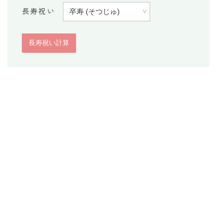
長寿祝い
消費税計算
希釈計算
食品の計量
日付の計算
○日後の日付・記念日計算
○日前の日付計算
第何曜日計算
お食い初め計算
四十九日法要計算
年齢の計算
年齢・干支計算