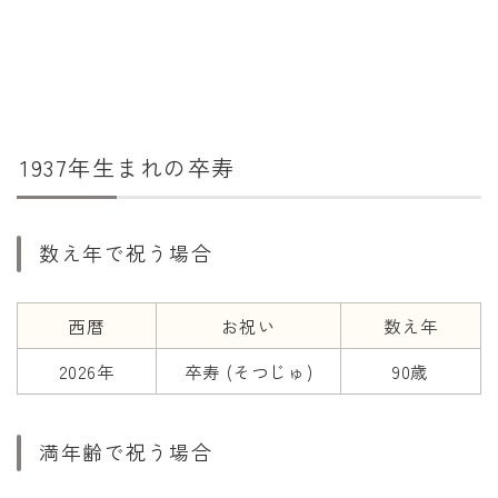
干支から年齢計算
七五三・十三参り計算
厄年計算
長寿祝い計算
1937年生まれの卒寿
学びの資料
学年早見表
数え年で祝う場合
漢字の配当学年検索
偏差値から上位何％計算
西暦
お祝い
数え年
2026年
卒寿 (そつじゅ)
90歳
満年齢で祝う場合