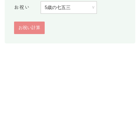
お祝い
消費税計算
希釈計算
食品の計量
日付の計算
○日後の日付・記念日計算
○日前の日付計算
第何曜日計算
お食い初め計算
四十九日法要計算
年齢の計算
年齢・干支計算