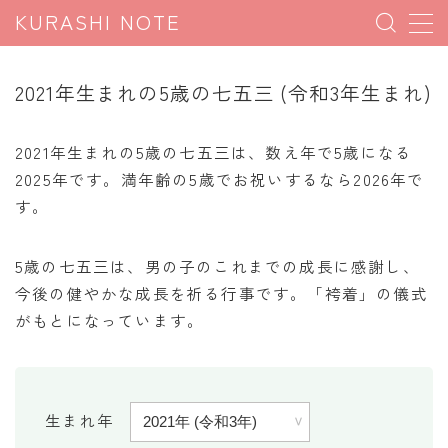
KURASHI NOTE
MENU
2021年生まれの5歳の七五三 (令和3年生まれ)
暮らしの雑学
2021年生まれの5歳の七五三は、数え年で5歳になる
暮らしの豆知識
2025年です。満年齢の5歳でお祝いするなら2026年で
す。
暮らしのマナー
子育て豆知識
5歳の七五三は、男の子のこれまでの成長に感謝し、
パソコン豆知識
今後の健やかな成長を祈る行事です。「袴着」の儀式
今日のこよみ
がもとになっています。
暮らしの計算
割引計算
生まれ年
割増計算