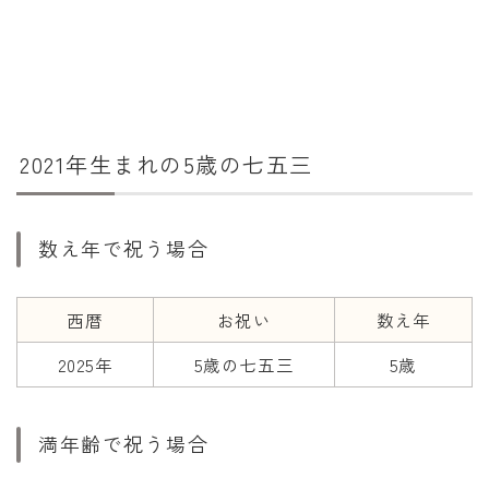
干支から年齢計算
七五三・十三参り計算
厄年計算
長寿祝い計算
2021年生まれの5歳の七五三
学びの資料
学年早見表
数え年で祝う場合
漢字の配当学年検索
偏差値から上位何％計算
西暦
お祝い
数え年
2025年
5歳の七五三
5歳
満年齢で祝う場合