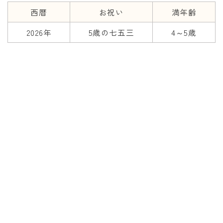
西暦
お祝い
満年齢
2026年
5歳の七五三
4～5歳