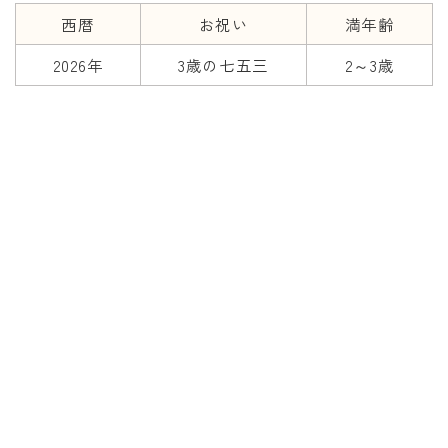
西暦
お祝い
満年齢
2026年
3歳の七五三
2～3歳