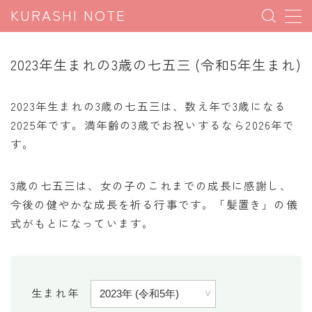
KURASHI NOTE
MENU
2023年生まれの3歳の七五三 (令和5年生まれ)
暮らしの雑学
2023年生まれの3歳の七五三は、数え年で3歳になる
暮らしの豆知識
2025年です。満年齢の3歳でお祝いするなら2026年で
す。
暮らしのマナー
子育て豆知識
3歳の七五三は、女の子のこれまでの成長に感謝し、
パソコン豆知識
今後の健やかな成長を祈る行事です。「髪置き」の儀
今日のこよみ
式がもとになっています。
暮らしの計算
割引計算
生まれ年
割増計算