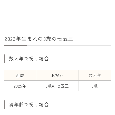
干支から年齢計算
七五三・十三参り計算
厄年計算
長寿祝い計算
2023年生まれの3歳の七五三
学びの資料
学年早見表
数え年で祝う場合
漢字の配当学年検索
偏差値から上位何％計算
西暦
お祝い
数え年
2025年
3歳の七五三
3歳
満年齢で祝う場合