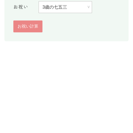
お祝い
消費税計算
希釈計算
食品の計量
日付の計算
○日後の日付・記念日計算
○日前の日付計算
第何曜日計算
お食い初め計算
四十九日法要計算
年齢の計算
年齢・干支計算