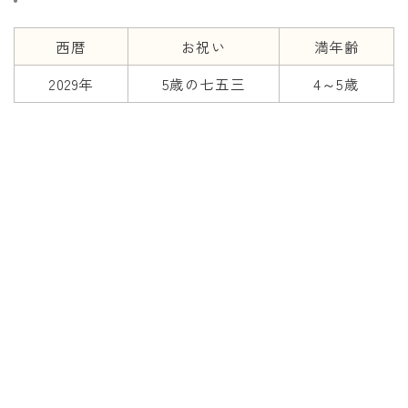
西暦
お祝い
満年齢
2029年
5歳の七五三
4～5歳