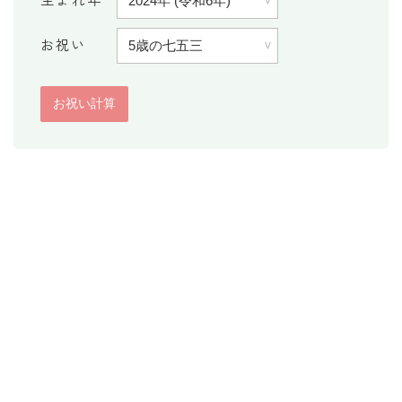
消費税計算
お祝い
希釈計算
食品の計量
日付の計算
○日後の日付・記念日計算
○日前の日付計算
第何曜日計算
お食い初め計算
四十九日法要計算
年齢の計算
年齢・干支計算