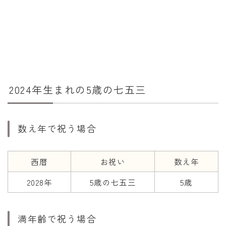
干支から年齢計算
七五三・十三参り計算
厄年計算
長寿祝い計算
学びの資料
2024年生まれの5歳の七五三
学年早見表
漢字の配当学年検索
数え年で祝う場合
偏差値から上位何％計算
西暦
お祝い
数え年
2028年
5歳の七五三
5歳
満年齢で祝う場合