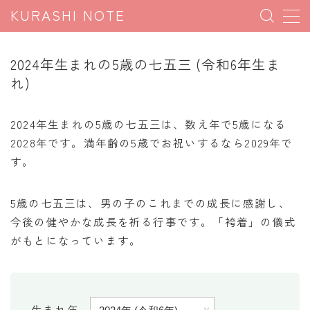
KURASHI NOTE
MENU
2024年生まれの5歳の七五三 (令和6年生ま
れ)
暮らしの雑学
暮らしの豆知識
2024年生まれの5歳の七五三は、数え年で5歳になる
2028年です。満年齢の5歳でお祝いするなら2029年で
暮らしのマナー
す。
子育て豆知識
パソコン豆知識
5歳の七五三は、男の子のこれまでの成長に感謝し、
今日のこよみ
今後の健やかな成長を祈る行事です。「袴着」の儀式
がもとになっています。
暮らしの計算
割引計算
割増計算
生まれ年