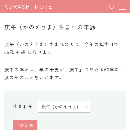
KURASHI NOTE
MENU
庚午（かのえうま）生まれの年齢
暮らしの雑学
庚午（かのえうま）生まれの人は、今年の誕生日で
暮らしの豆知識
36歳 96歳 になります。
暮らしのマナー
庚午の年とは、年の干支が「庚午」にあたる60年に一
子育て豆知識
度の年のことをいいます。
パソコン豆知識
今日のこよみ
生まれ年
暮らしの計算
割引計算
割増計算