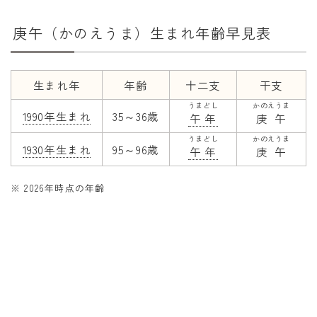
干支から年齢計算
庚午（かのえうま）生まれ年齢早見表
七五三・十三参り計算
厄年計算
長寿祝い計算
生まれ年
年齢
十二支
干支
うまどし
かのえうま
1990年生まれ
35～36歳
午年
庚午
学びの資料
うまどし
かのえうま
学年早見表
1930年生まれ
95～96歳
午年
庚午
漢字の配当学年検索
※ 2026年時点の年齢
偏差値から上位何％計算