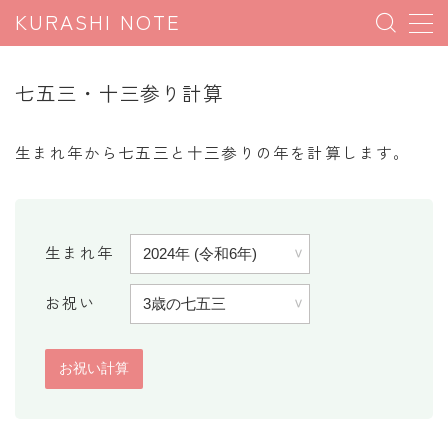
KURASHI NOTE
MENU
七五三・十三参り計算
暮らしの雑学
生まれ年から七五三と十三参りの年を計算します。
暮らしの豆知識
暮らしのマナー
子育て豆知識
生まれ年
パソコン豆知識
お祝い
今日のこよみ
暮らしの計算
割引計算
割増計算