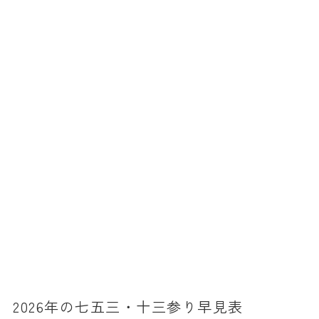
消費税計算
希釈計算
食品の計量
日付の計算
○日後の日付・記念日計算
○日前の日付計算
第何曜日計算
お食い初め計算
四十九日法要計算
年齢の計算
年齢・干支計算
2026年の七五三・十三参り早見表