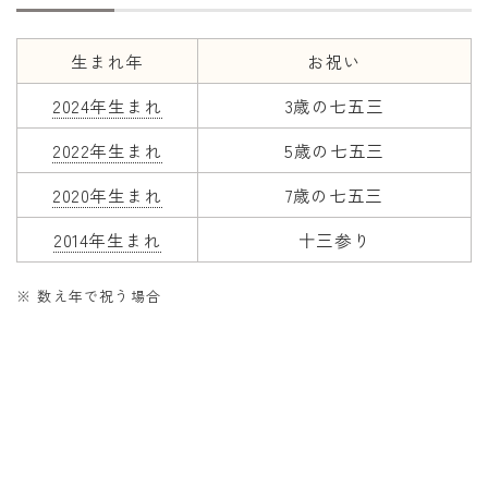
干支から年齢計算
七五三・十三参り計算
生まれ年
お祝い
厄年計算
2024年生まれ
3歳の七五三
長寿祝い計算
2022年生まれ
5歳の七五三
学びの資料
2020年生まれ
7歳の七五三
学年早見表
2014年生まれ
十三参り
漢字の配当学年検索
※ 数え年で祝う場合
偏差値から上位何％計算