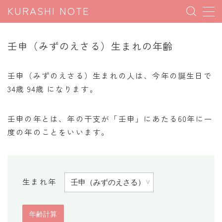
KURASHI NOTE
MENU
壬申（みずのえさる）生まれの年齢
暮らしの雑学
壬申（みずのえさる）生まれの人は、今年の誕生日で
暮らしの豆知識
34歳 94歳 になります。
暮らしのマナー
壬申の年とは、年の干支が「壬申」にあたる60年に一
子育て豆知識
度の年のことをいいます。
パソコン豆知識
今日のこよみ
生まれ年
暮らしの計算
割引計算
割増計算