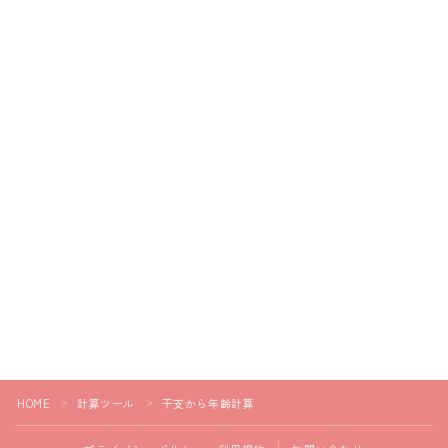
HOME
計算ツール
干支から年齢計算
＞
＞