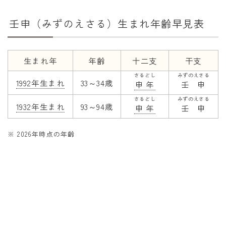
干支から年齢計算
壬申（みずのえさる）生まれ年齢早見表
七五三・十三参り計算
厄年計算
長寿祝い計算
生まれ年
年齢
十二支
干支
さるどし
みずのえさる
1992年生まれ
33～34歳
申年
壬申
学びの資料
さるどし
みずのえさる
学年早見表
1932年生まれ
93～94歳
申年
壬申
漢字の配当学年検索
※ 2026年時点の年齢
偏差値から上位何％計算