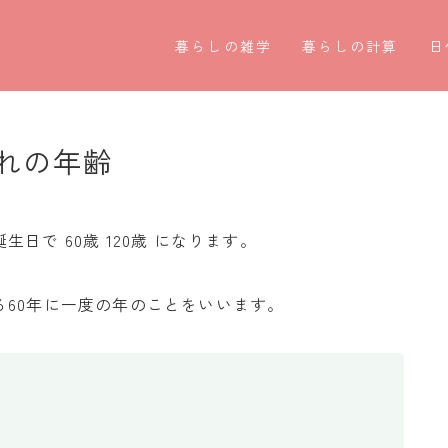
暮らしの雑学
暮らしの計算
日
暮らしの豆知識
割引計算
○
暮らしのマナー
割増計算
○
れの年齢
子育て豆知識
消費税計算
第
パソコン豆知識
希釈計算
お
で 60歳 120歳 になります。
今日のこよみ
食品の計量
四
60年に一度の年のことをいいます。