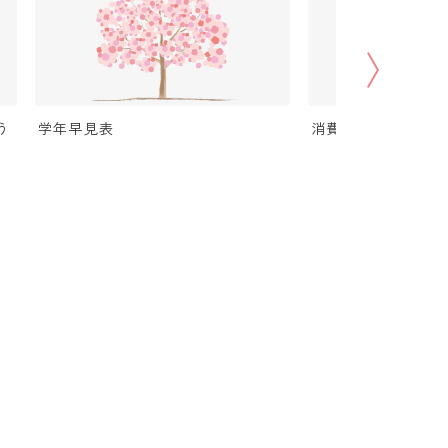
う
学年早見表
消費税（税抜・税込