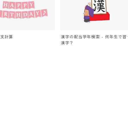
干支計算
漢字の配当学年検索 - 何年生で習
漢字？