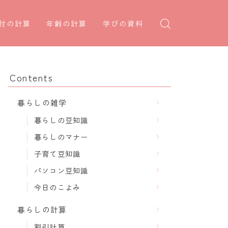
付の計算
年齢の計算
学びの資料
日後の日付・記念日計算
学年早見表
年齢・干支計算
日前の日付計算
漢字の配当学年検索
干支から年齢計算
Contents
何曜日計算
偏差値から上位何％計算
七五三・十三参り計算
暮らしの雑学
食い初め計算
厄年計算
暮らしの豆知識
十九日法要計算
長寿祝い計算
暮らしのマナー
子育て豆知識
パソコン豆知識
今日のこよみ
暮らしの計算
割引計算