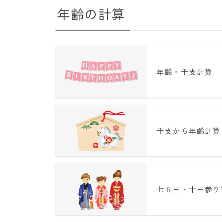
年齢の計算
年齢・干支計算
干支から年齢計算
七五三・十三参り