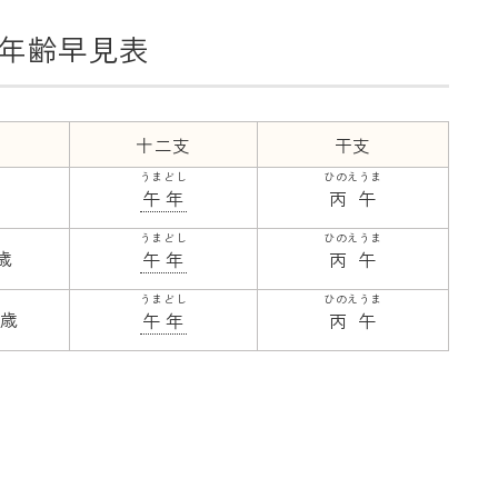
年齢早見表
十二支
干支
うまどし
ひのえうま
午年
丙午
うまどし
ひのえうま
0歳
午年
丙午
うまどし
ひのえうま
0歳
午年
丙午