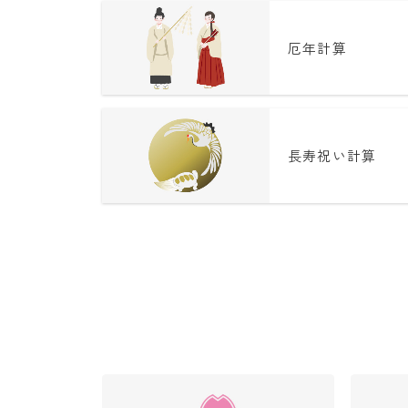
厄年計算
長寿祝い計算