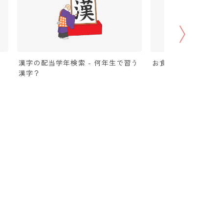
漢字の配当学年検索 - 何年生で習う
お食い初め（100
漢字？