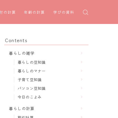
付の計算
年齢の計算
学びの資料
日後の日付・記念日計算
学年早見表
年齢・干支計算
日前の日付計算
漢字の配当学年検索
干支から年齢計算
Contents
何曜日計算
偏差値から上位何％計算
七五三・十三参り計算
暮らしの雑学
食い初め計算
厄年計算
暮らしの豆知識
十九日法要計算
長寿祝い計算
暮らしのマナー
子育て豆知識
パソコン豆知識
今日のこよみ
暮らしの計算
割引計算