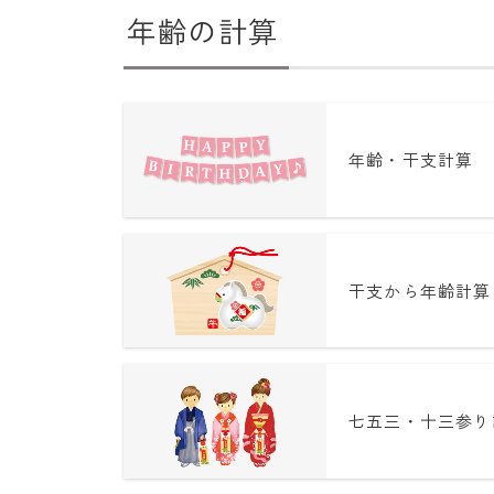
年齢の計算
年齢・干支計算
干支から年齢計算
七五三・十三参り