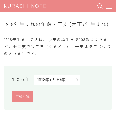
KURASHI NOTE
MENU
1918年生まれの年齢・干支 (大正7年生まれ)
暮らしの雑学
1918年生まれの人は、今年の誕生日で108歳になりま
暮らしの豆知識
す。十二支では午年（うまどし）、干支は戊午（つち
のえうま）です。
暮らしのマナー
子育て豆知識
パソコン豆知識
生まれ年
今日のこよみ
暮らしの計算
割引計算
割増計算