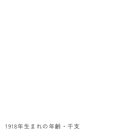
消費税計算
希釈計算
食品の計量
日付の計算
○日後の日付・記念日計算
○日前の日付計算
第何曜日計算
お食い初め計算
四十九日法要計算
年齢の計算
年齢・干支計算
1918年生まれの年齢・干支