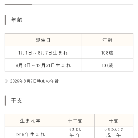
干支から年齢計算
七五三・十三参り計算
年齢
厄年計算
長寿祝い計算
誕生日
年齢
1月1日～8月7日生まれ
108歳
学びの資料
学年早見表
8月8日～12月31日生まれ
107歳
漢字の配当学年検索
※ 2026年8月7日時点の年齢
偏差値から上位何％計算
干支
生まれ年
十二支
干支
うまどし
つちのえうま
1918年生まれ
午年
戊午