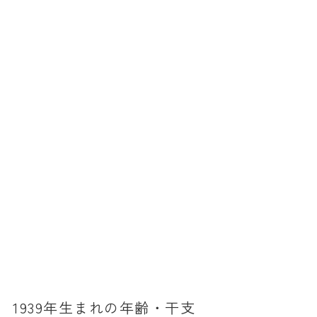
消費税計算
希釈計算
食品の計量
日付の計算
○日後の日付・記念日計算
○日前の日付計算
第何曜日計算
お食い初め計算
四十九日法要計算
年齢の計算
年齢・干支計算
1939年生まれの年齢・干支