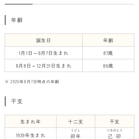
干支から年齢計算
七五三・十三参り計算
年齢
厄年計算
長寿祝い計算
誕生日
年齢
1月1日～8月7日生まれ
87歳
学びの資料
学年早見表
8月8日～12月31日生まれ
86歳
漢字の配当学年検索
※ 2026年8月7日時点の年齢
偏差値から上位何％計算
干支
生まれ年
十二支
干支
うどし
つちのとう
1939年生まれ
卯年
己卯