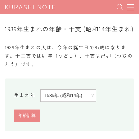
KURASHI NOTE
MENU
1939年生まれの年齢・干支 (昭和14年生まれ)
暮らしの雑学
1939年生まれの人は、今年の誕生日で87歳になりま
暮らしの豆知識
す。十二支では卯年（うどし）、干支は己卯（つちの
とう）です。
暮らしのマナー
子育て豆知識
パソコン豆知識
生まれ年
今日のこよみ
暮らしの計算
割引計算
割増計算