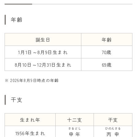
干支から年齢計算
七五三・十三参り計算
年齢
厄年計算
長寿祝い計算
誕生日
年齢
1月1日～8月9日生まれ
70歳
学びの資料
学年早見表
8月10日～12月31日生まれ
69歳
漢字の配当学年検索
※ 2026年8月9日時点の年齢
偏差値から上位何％計算
干支
生まれ年
十二支
干支
さるどし
ひのえさる
1956年生まれ
申年
丙申