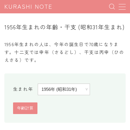
KURASHI NOTE
MENU
1956年生まれの年齢・干支 (昭和31年生まれ)
暮らしの雑学
1956年生まれの人は、今年の誕生日で70歳になりま
暮らしの豆知識
す。十二支では申年（さるどし）、干支は丙申（ひの
えさる）です。
暮らしのマナー
子育て豆知識
パソコン豆知識
生まれ年
今日のこよみ
暮らしの計算
割引計算
割増計算