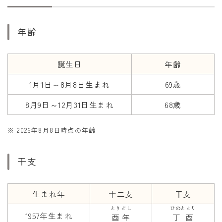
干支から年齢計算
七五三・十三参り計算
年齢
厄年計算
長寿祝い計算
誕生日
年齢
1月1日～8月8日生まれ
69歳
学びの資料
学年早見表
8月9日～12月31日生まれ
68歳
漢字の配当学年検索
※ 2026年8月8日時点の年齢
偏差値から上位何％計算
干支
生まれ年
十二支
干支
とりどし
ひのととり
1957年生まれ
酉年
丁酉