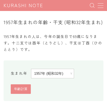
KURASHI NOTE
MENU
1957年生まれの年齢・干支 (昭和32年生まれ)
暮らしの雑学
1957年生まれの人は、今年の誕生日で69歳になりま
暮らしの豆知識
す。十二支では酉年（とりどし）、干支は丁酉（ひの
ととり）です。
暮らしのマナー
子育て豆知識
パソコン豆知識
生まれ年
今日のこよみ
暮らしの計算
割引計算
割増計算