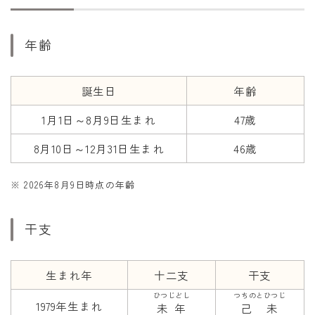
干支から年齢計算
七五三・十三参り計算
年齢
厄年計算
長寿祝い計算
誕生日
年齢
1月1日～8月9日生まれ
47歳
学びの資料
学年早見表
8月10日～12月31日生まれ
46歳
漢字の配当学年検索
※ 2026年8月9日時点の年齢
偏差値から上位何％計算
干支
生まれ年
十二支
干支
ひつじどし
つちのとひつじ
1979年生まれ
未年
己未