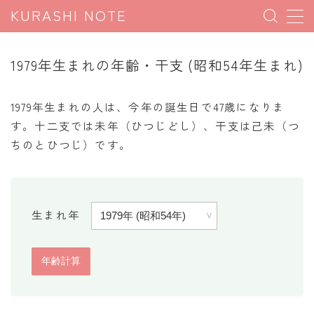
KURASHI NOTE
MENU
1979年生まれの年齢・干支 (昭和54年生まれ)
暮らしの雑学
1979年生まれの人は、今年の誕生日で47歳になりま
暮らしの豆知識
す。十二支では未年（ひつじどし）、干支は己未（つ
ちのとひつじ）です。
暮らしのマナー
子育て豆知識
パソコン豆知識
生まれ年
今日のこよみ
暮らしの計算
割引計算
割増計算