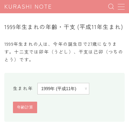
KURASHI NOTE
MENU
1999年生まれの年齢・干支 (平成11年生まれ)
暮らしの雑学
1999年生まれの人は、今年の誕生日で27歳になりま
暮らしの豆知識
す。十二支では卯年（うどし）、干支は己卯（つちの
とう）です。
暮らしのマナー
子育て豆知識
パソコン豆知識
生まれ年
今日のこよみ
暮らしの計算
割引計算
割増計算