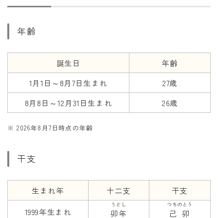
干支から年齢計算
七五三・十三参り計算
年齢
厄年計算
長寿祝い計算
誕生日
年齢
1月1日～8月7日生まれ
27歳
学びの資料
学年早見表
8月8日～12月31日生まれ
26歳
漢字の配当学年検索
※ 2026年8月7日時点の年齢
偏差値から上位何％計算
干支
生まれ年
十二支
干支
うどし
つちのとう
1999年生まれ
卯年
己卯