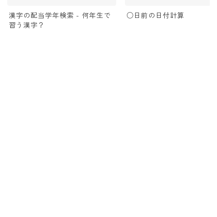
漢字の配当学年検索 - 何年生で
○日前の日付計算
習う漢字？