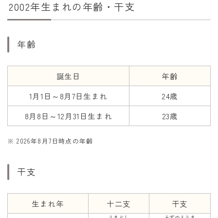
2002年生まれの年齢・干支
干支から年齢計算
七五三・十三参り計算
厄年計算
年齢
長寿祝い計算
誕生日
年齢
学びの資料
1月1日～8月7日生まれ
24歳
学年早見表
8月8日～12月31日生まれ
23歳
漢字の配当学年検索
偏差値から上位何％計算
※ 2026年8月7日時点の年齢
干支
生まれ年
十二支
干支
うまどし
みずのえうま