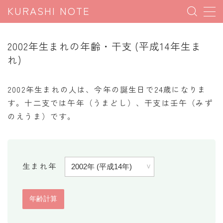
KURASHI NOTE
MENU
2002年生まれの年齢・干支 (平成14年生ま
れ)
暮らしの雑学
暮らしの豆知識
2002年生まれの人は、今年の誕生日で24歳になりま
す。十二支では午年（うまどし）、干支は壬午（みず
暮らしのマナー
のえうま）です。
子育て豆知識
パソコン豆知識
今日のこよみ
生まれ年
暮らしの計算
割引計算
割増計算