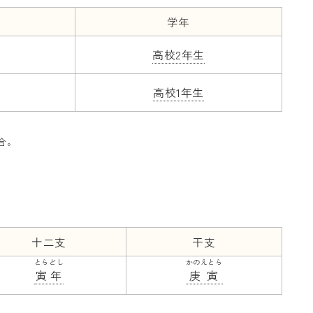
学年
高校2年生
高校1年生
合。
十二支
干支
とらどし
かのえとら
寅年
庚寅