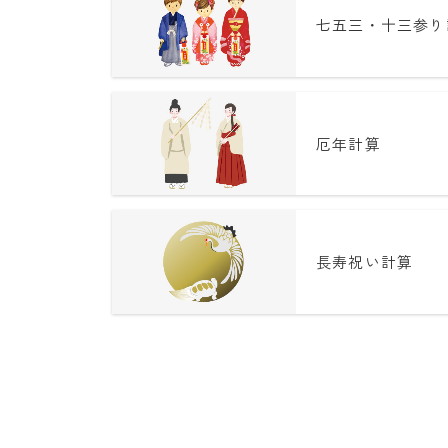
七五三・十三参り
厄年計算
長寿祝い計算