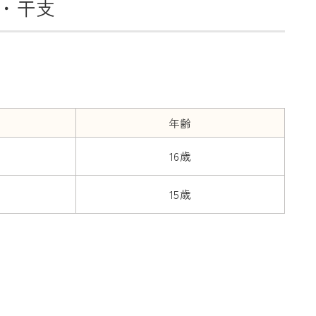
年・干支
年齢
16歳
15歳