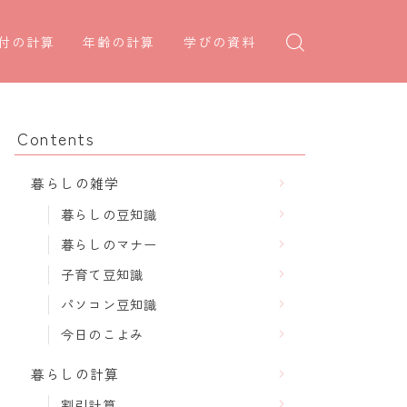
付の計算
年齢の計算
学びの資料
日後の日付・記念日計算
学年早見表
年齢・干支計算
日前の日付計算
漢字の配当学年検索
干支から年齢計算
Contents
何曜日計算
偏差値から上位何％計算
七五三・十三参り計算
暮らしの雑学
食い初め計算
厄年計算
暮らしの豆知識
十九日法要計算
長寿祝い計算
暮らしのマナー
子育て豆知識
パソコン豆知識
今日のこよみ
暮らしの計算
割引計算