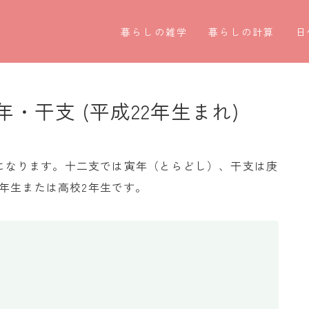
暮らしの雑学
暮らしの計算
日
暮らしの豆知識
割引計算
○
暮らしのマナー
割増計算
○
年・干支 (平成22年生まれ)
子育て豆知識
消費税計算
第
パソコン豆知識
希釈計算
お
6歳になります。十二支では寅年（とらどし）、干支は庚
今日のこよみ
食品の計量
四
年生または高校2年生です。