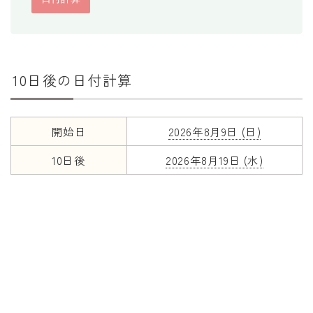
消費税計算
希釈計算
食品の計量
10日後の日付計算
日付の計算
開始日
2026年8月9日 (日)
○日後の日付・記念日計算
○日前の日付計算
10日後
2026年8月19日 (水)
第何曜日計算
お食い初め計算
四十九日法要計算
年齢の計算
年齢・干支計算