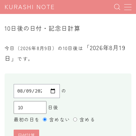
KURASHI NOTE
MENU
10日後の日付・記念日計算
暮らしの雑学
「2026年8月19
今日（2026年8月9日）の10日後は
暮らしの豆知識
日」
です。
暮らしのマナー
子育て豆知識
パソコン豆知識
の
今日のこよみ
日後
暮らしの計算
最初の日を
含めない
含める
割引計算
割増計算