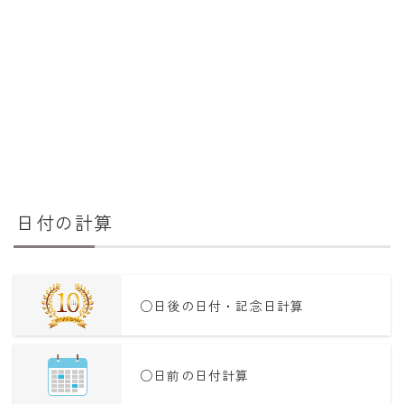
干支から年齢計算
七五三・十三参り計算
厄年計算
長寿祝い計算
学びの資料
学年早見表
日付の計算
漢字の配当学年検索
偏差値から上位何％計算
○日後の日付・記念日計算
○日前の日付計算