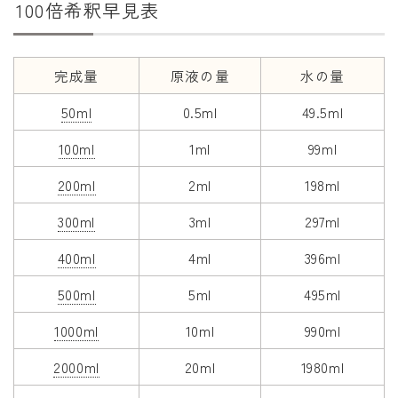
100倍希釈早見表
干支から年齢計算
七五三・十三参り計算
厄年計算
完成量
原液の量
水の量
長寿祝い計算
50ml
0.5ml
49.5ml
100ml
1ml
99ml
学びの資料
200ml
2ml
198ml
学年早見表
漢字の配当学年検索
300ml
3ml
297ml
偏差値から上位何％計算
400ml
4ml
396ml
500ml
5ml
495ml
1000ml
10ml
990ml
2000ml
20ml
1980ml