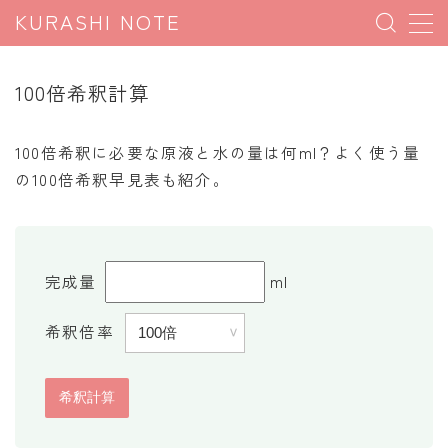
KURASHI NOTE
MENU
100倍希釈計算
暮らしの雑学
100倍希釈に必要な原液と水の量は何ml？よく使う量
暮らしの豆知識
の100倍希釈早見表も紹介。
暮らしのマナー
子育て豆知識
パソコン豆知識
完成量
ml
今日のこよみ
希釈倍率
暮らしの計算
割引計算
割増計算