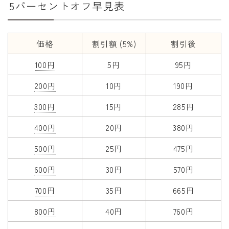
5パーセントオフ早見表
干支から年齢計算
七五三・十三参り計算
厄年計算
価格
割引額 (5%)
割引後
長寿祝い計算
100円
5円
95円
200円
10円
190円
学びの資料
300円
15円
285円
学年早見表
漢字の配当学年検索
400円
20円
380円
偏差値から上位何％計算
500円
25円
475円
600円
30円
570円
700円
35円
665円
800円
40円
760円