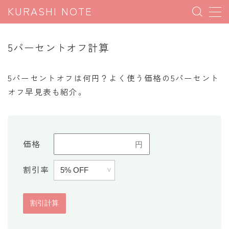
KURASHI NOTE
MENU
5パーセントオフ計算
暮らしの雑学
5パーセントオフは何円？よく使う価格の5パーセント
暮らしの豆知識
オフ早見表も紹介。
暮らしのマナー
子育て豆知識
パソコン豆知識
価格
今日のこよみ
割引率
暮らしの計算
割引計算
割増計算