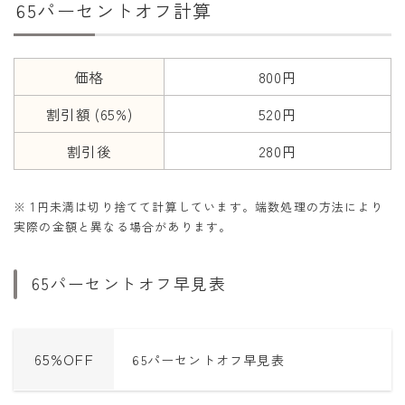
65パーセントオフ計算
干支から年齢計算
七五三・十三参り計算
厄年計算
価格
800円
長寿祝い計算
割引額 (65%)
520円
割引後
280円
学びの資料
学年早見表
※ 1円未満は切り捨てて計算しています。端数処理の方法により
漢字の配当学年検索
実際の金額と異なる場合があります。
偏差値から上位何％計算
65パーセントオフ早見表
65%OFF
65パーセントオフ早見表