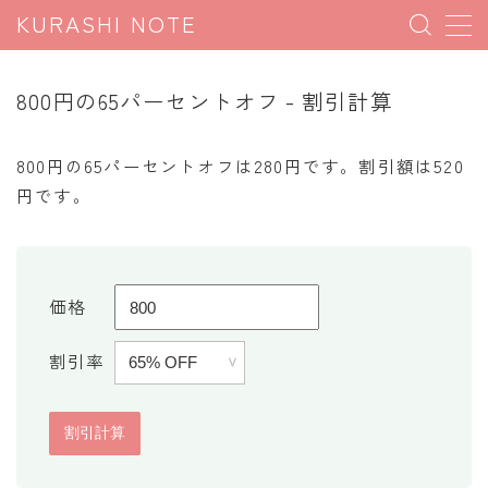
KURASHI NOTE
MENU
800円の65パーセントオフ - 割引計算
暮らしの雑学
800円の65パーセントオフは280円です。割引額は520
暮らしの豆知識
円です。
暮らしのマナー
子育て豆知識
パソコン豆知識
価格
今日のこよみ
割引率
暮らしの計算
割引計算
割増計算