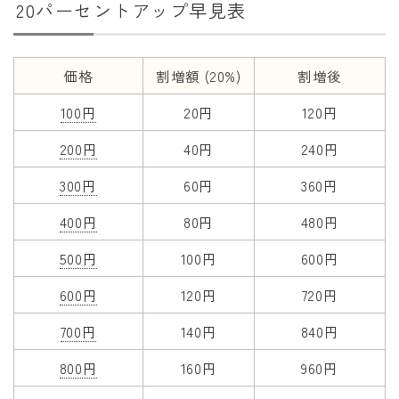
20パーセントアップ早見表
干支から年齢計算
七五三・十三参り計算
厄年計算
価格
割増額 (20%)
割増後
長寿祝い計算
100円
20円
120円
200円
40円
240円
学びの資料
300円
60円
360円
学年早見表
漢字の配当学年検索
400円
80円
480円
偏差値から上位何％計算
500円
100円
600円
600円
120円
720円
700円
140円
840円
800円
160円
960円