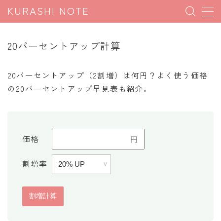
KURASHI NOTE
MENU
20パーセントアップ計算
暮らしの雑学
20パーセントアップ（2割増）は何円？よく使う価格
暮らしの豆知識
の20パーセントアップ早見表も紹介。
暮らしのマナー
子育て豆知識
パソコン豆知識
価格
今日のこよみ
割増率
暮らしの計算
割引計算
割増計算