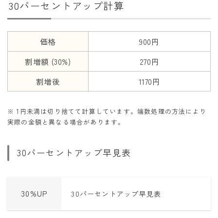
30パーセントアップ計算
干支から年齢計算
七五三・十三参り計算
厄年計算
価格
900円
長寿祝い計算
割増額 (30%)
270円
割増後
1170円
学びの資料
学年早見表
※ 1円未満は切り捨てて計算しています。端数処理の方法により
漢字の配当学年検索
実際の金額と異なる場合があります。
偏差値から上位何％計算
30パーセントアップ早見表
30%UP
30パーセントアップ早見表