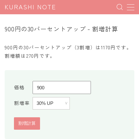
KURASHI NOTE
MENU
900円の30パーセントアップ - 割増計算
暮らしの雑学
900円の30パーセントアップ（3割増）は1170円です。
暮らしの豆知識
割増額は270円です。
暮らしのマナー
子育て豆知識
パソコン豆知識
価格
今日のこよみ
割増率
暮らしの計算
割引計算
割増計算