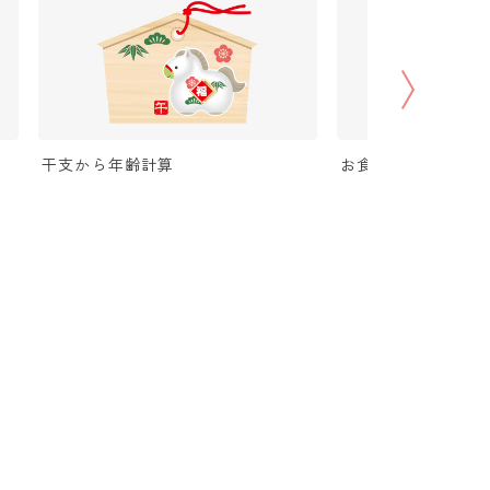
干支から年齢計算
お食い初め（100