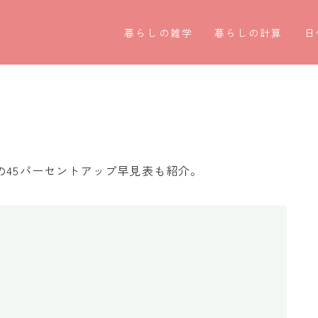
暮らしの雑学
暮らしの計算
日
暮らしの豆知識
割引計算
○
暮らしのマナー
割増計算
○
子育て豆知識
消費税計算
第
パソコン豆知識
希釈計算
お
の45パーセントアップ早見表も紹介。
今日のこよみ
食品の計量
四