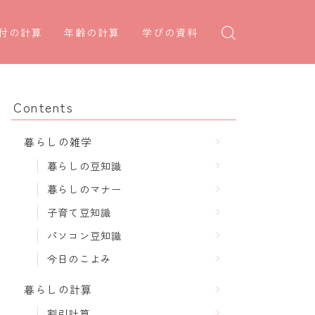
付の計算
年齢の計算
学びの資料
日後の日付・記念日計算
学年早見表
年齢・干支計算
日前の日付計算
漢字の配当学年検索
干支から年齢計算
Contents
何曜日計算
偏差値から上位何％計算
七五三・十三参り計算
暮らしの雑学
食い初め計算
厄年計算
暮らしの豆知識
十九日法要計算
長寿祝い計算
暮らしのマナー
子育て豆知識
パソコン豆知識
今日のこよみ
暮らしの計算
割引計算