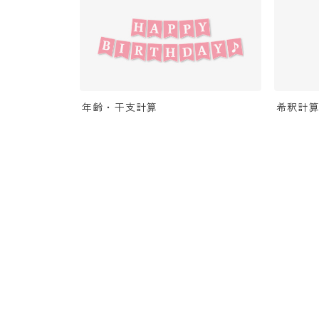
年齢・干支計算
希釈計