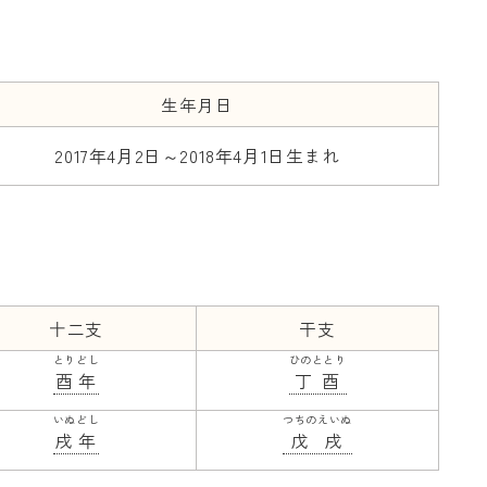
生年月日
2017年4月2日～2018年4月1日生まれ
十二支
干支
とりどし
ひのととり
酉年
丁酉
いぬどし
つちのえいぬ
戌年
戊戌