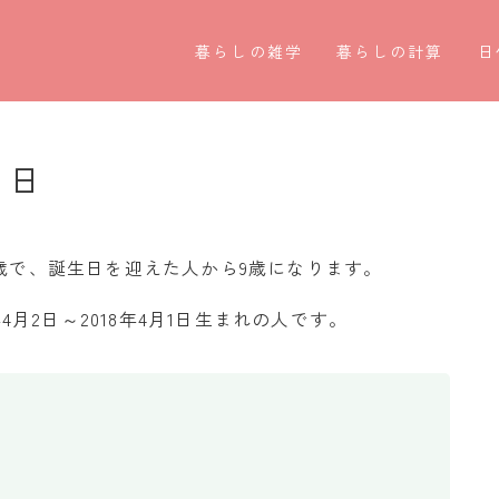
暮らしの雑学
暮らしの計算
日
暮らしの豆知識
割引計算
○
暮らしのマナー
割増計算
○
月日
子育て豆知識
消費税計算
第
パソコン豆知識
希釈計算
お
8歳で、誕生日を迎えた人から9歳になります。
今日のこよみ
食品の計量
四
年4月2日～2018年4月1日生まれの人です。