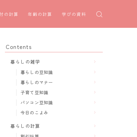
付の計算
年齢の計算
学びの資料
日後の日付・記念日計算
学年早見表
年齢・干支計算
日前の日付計算
漢字の配当学年検索
干支から年齢計算
Contents
何曜日計算
偏差値から上位何％計算
七五三・十三参り計算
暮らしの雑学
食い初め計算
厄年計算
暮らしの豆知識
十九日法要計算
長寿祝い計算
暮らしのマナー
子育て豆知識
パソコン豆知識
今日のこよみ
暮らしの計算
割引計算