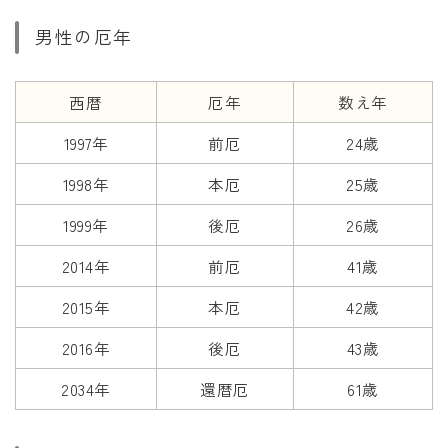
干支から年齢計算
男性の厄年
七五三・十三参り計算
厄年計算
西暦
厄年
数え年
長寿祝い計算
1997年
前厄
24歳
学びの資料
1998年
本厄
25歳
学年早見表
1999年
後厄
26歳
漢字の配当学年検索
2014年
前厄
41歳
偏差値から上位何％計算
2015年
本厄
42歳
2016年
後厄
43歳
2034年
還暦厄
61歳