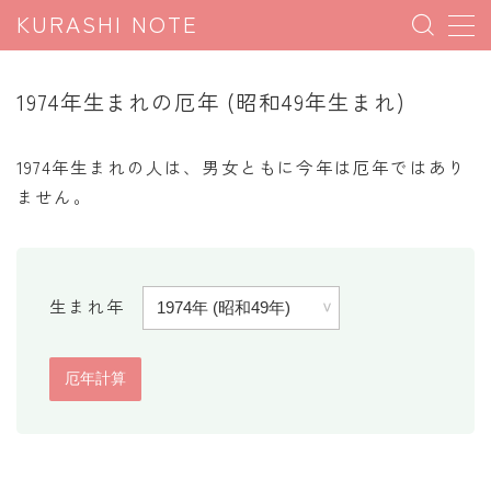
KURASHI NOTE
MENU
1974年生まれの厄年 (昭和49年生まれ)
暮らしの雑学
1974年生まれの人は、男女ともに今年は厄年ではあり
暮らしの豆知識
ません。
暮らしのマナー
子育て豆知識
生まれ年
パソコン豆知識
今日のこよみ
暮らしの計算
割引計算
割増計算