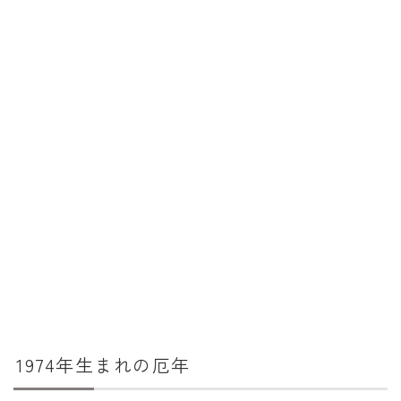
消費税計算
希釈計算
食品の計量
日付の計算
○日後の日付・記念日計算
○日前の日付計算
第何曜日計算
お食い初め計算
四十九日法要計算
年齢の計算
1974年生まれの厄年
年齢・干支計算