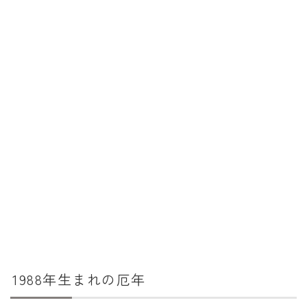
消費税計算
希釈計算
食品の計量
日付の計算
○日後の日付・記念日計算
○日前の日付計算
第何曜日計算
お食い初め計算
四十九日法要計算
年齢の計算
1988年生まれの厄年
年齢・干支計算