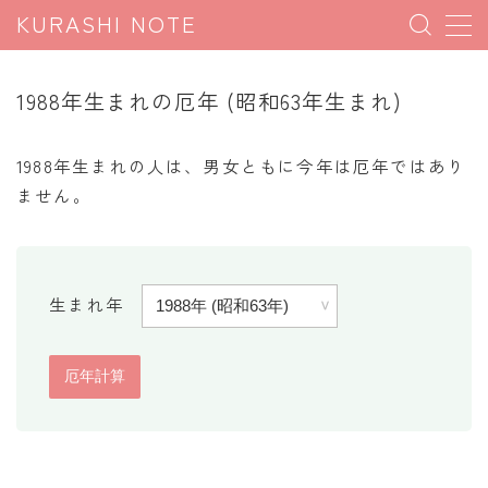
KURASHI NOTE
MENU
1988年生まれの厄年 (昭和63年生まれ)
暮らしの雑学
1988年生まれの人は、男女ともに今年は厄年ではあり
暮らしの豆知識
ません。
暮らしのマナー
子育て豆知識
生まれ年
パソコン豆知識
今日のこよみ
暮らしの計算
割引計算
割増計算