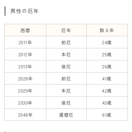
干支から年齢計算
男性の厄年
七五三・十三参り計算
厄年計算
西暦
厄年
数え年
長寿祝い計算
2011年
前厄
24歳
学びの資料
2012年
本厄
25歳
学年早見表
2013年
後厄
26歳
漢字の配当学年検索
2028年
前厄
41歳
偏差値から上位何％計算
2029年
本厄
42歳
2030年
後厄
43歳
2048年
還暦厄
61歳