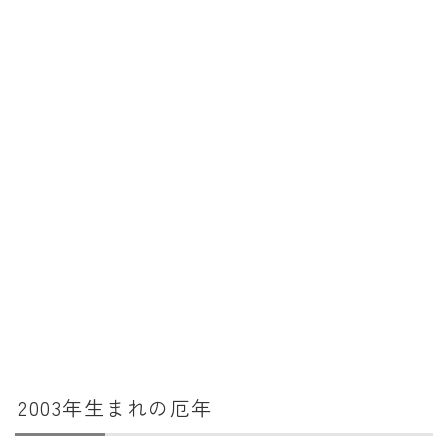
消費税計算
希釈計算
食品の計量
日付の計算
○日後の日付・記念日計算
○日前の日付計算
第何曜日計算
お食い初め計算
四十九日法要計算
年齢の計算
2003年生まれの厄年
年齢・干支計算