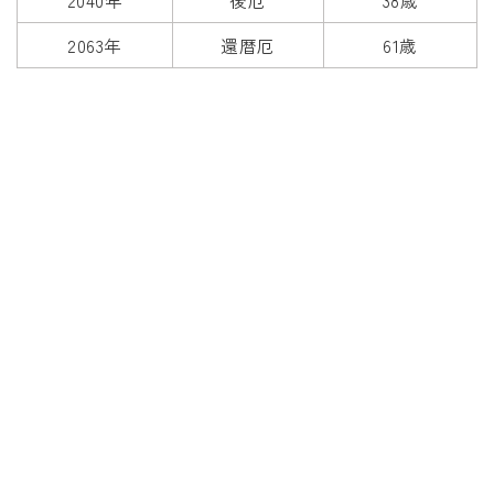
2040年
後厄
38歳
2063年
還暦厄
61歳