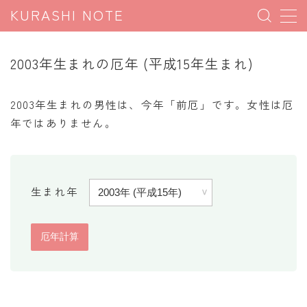
KURASHI NOTE
MENU
2003年生まれの厄年 (平成15年生まれ)
暮らしの雑学
2003年生まれの男性は、今年「前厄」です。女性は厄
暮らしの豆知識
年ではありません。
暮らしのマナー
子育て豆知識
生まれ年
パソコン豆知識
今日のこよみ
暮らしの計算
割引計算
割増計算