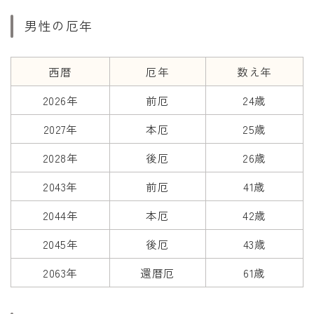
干支から年齢計算
男性の厄年
七五三・十三参り計算
厄年計算
西暦
厄年
数え年
長寿祝い計算
2026年
前厄
24歳
学びの資料
2027年
本厄
25歳
学年早見表
2028年
後厄
26歳
漢字の配当学年検索
2043年
前厄
41歳
偏差値から上位何％計算
2044年
本厄
42歳
2045年
後厄
43歳
2063年
還暦厄
61歳