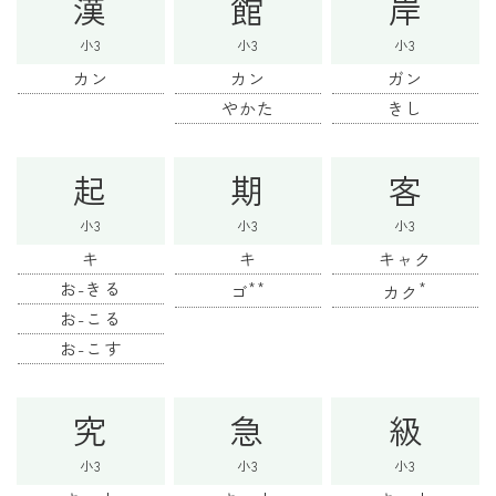
漢
館
岸
小3
小3
小3
カン
カン
ガン
やかた
きし
起
期
客
小3
小3
小3
キ
キ
キャク
お-きる
**
*
ゴ
カク
お-こる
お-こす
究
急
級
小3
小3
小3