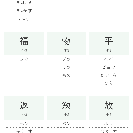
ま-ける
ま-かす
お-う
福
物
平
小3
小3
小3
フク
ブツ
ヘイ
モツ
ビョウ
もの
たい-ら
ひら
返
勉
放
小3
小3
小3
ヘン
ベン
ホウ
かえ-す
はな-す