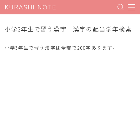
KURASHI NOTE
MENU
小学3年生で習う漢字 - 漢字の配当学年検索
暮らしの雑学
小学3年生で習う漢字は全部で200字あります。
暮らしの豆知識
暮らしのマナー
子育て豆知識
パソコン豆知識
今日のこよみ
暮らしの計算
割引計算
割増計算