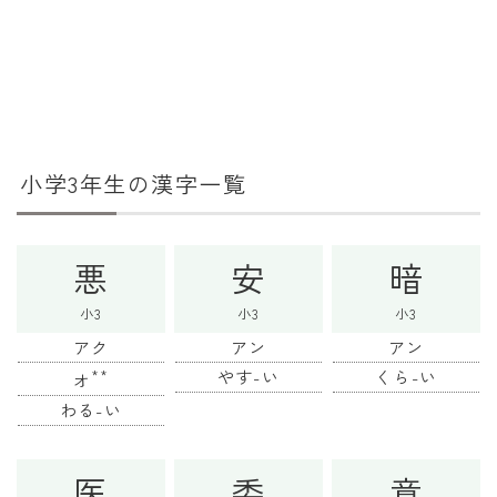
消費税計算
希釈計算
食品の計量
日付の計算
小学3年生の漢字一覧
○日後の日付・記念日計算
○日前の日付計算
悪
安
暗
第何曜日計算
小3
小3
小3
お食い初め計算
アク
アン
アン
四十九日法要計算
**
やす-い
くら-い
オ
わる-い
年齢の計算
年齢・干支計算
医
委
意