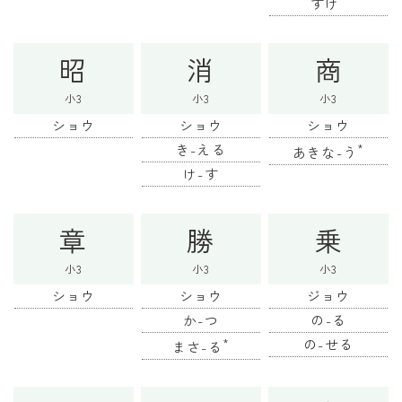
すけ
昭
消
商
小3
小3
小3
ショウ
ショウ
ショウ
き-える
*
あきな-う
け-す
章
勝
乗
小3
小3
小3
ショウ
ショウ
ジョウ
か-つ
の-る
*
の-せる
まさ-る