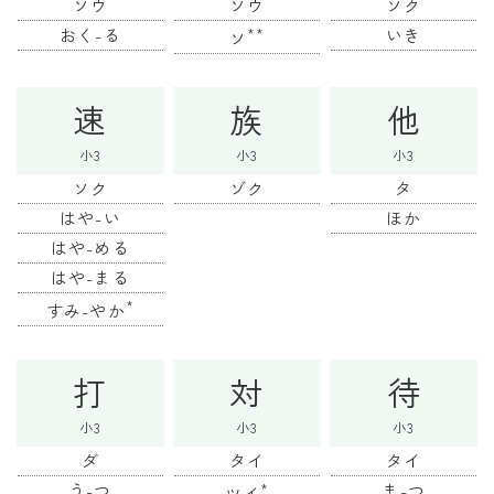
ソウ
ソウ
ソク
おく-る
**
いき
ソ
速
族
他
小3
小3
小3
ソク
ゾク
タ
はや-い
ほか
はや-める
はや-まる
*
すみ-やか
打
対
待
小3
小3
小3
ダ
タイ
タイ
う-つ
*
ま-つ
ツイ