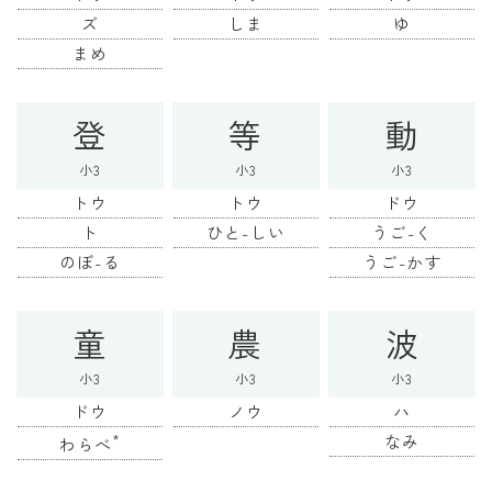
ズ
しま
ゆ
まめ
登
等
動
小3
小3
小3
トウ
トウ
ドウ
ト
ひと-しい
うご-く
のぼ-る
うご-かす
童
農
波
小3
小3
小3
ドウ
ノウ
ハ
*
なみ
わらべ