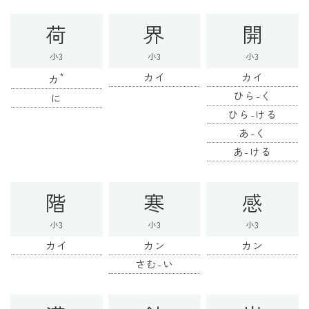
荷
界
開
小3
小3
小3
*
カイ
カイ
カ
ひら-く
に
ひら-ける
あ-く
あ-ける
階
寒
感
小3
小3
小3
カイ
カン
カン
さむ-い