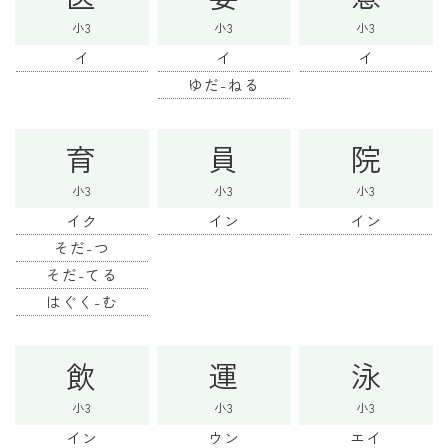
干支から年齢計算
小3
小3
小3
七五三・十三参り計算
イ
イ
イ
厄年計算
ゆだ-ねる
長寿祝い計算
育
員
院
学びの資料
小3
小3
小3
学年早見表
イク
イン
イン
漢字の配当学年検索
そだ-つ
そだ-てる
偏差値から上位何％計算
はぐく-む
飲
運
泳
小3
小3
小3
イン
ウン
エイ