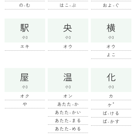
の-む
はこ-ぶ
およ-ぐ
駅
央
横
小3
小3
小3
エキ
オウ
オウ
よこ
屋
温
化
小3
小3
小3
オク
オン
カ
や
あたた-か
*
ケ
あたた-かい
ば-ける
あたた-まる
ば-かす
あたた-める