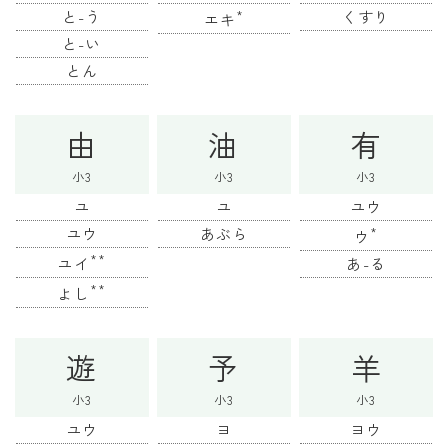
と-う
*
くすり
エキ
と-い
とん
由
油
有
小3
小3
小3
ユ
ユ
ユウ
ユウ
あぶら
*
ウ
**
ユイ
あ-る
**
よし
遊
予
羊
小3
小3
小3
ユウ
ヨ
ヨウ