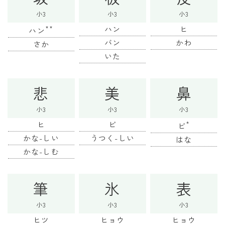
小3
小3
小3
**
ハン
ヒ
ハン
バン
かわ
さか
いた
悲
美
鼻
小3
小3
小3
ヒ
ビ
*
ビ
かな-しい
うつく-しい
はな
かな-しむ
筆
氷
表
小3
小3
小3
ヒツ
ヒョウ
ヒョウ