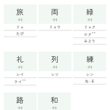
旅
両
緑
小3
小3
小3
リョ
リョウ
リョク
たび
**
ロク
みどり
礼
列
練
小3
小3
小3
レイ
レツ
レン
**
ね-る
ライ
路
和
小3
小3