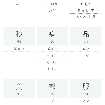
ふで
こおり
おもて
**
あらわ-す
ひ
あらわ-れる
秒
病
品
小3
小3
小3
ビョウ
ビョウ
ヒン
**
しな
ヘイ
*
や-む
やまい
負
部
服
小3
小3
小3
フ
ブ
フク