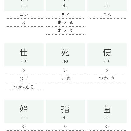
小3
小3
小3
コン
サイ
さら
ね
まつ-る
まつ-り
仕
死
使
小3
小3
小3
シ
シ
シ
**
し-ぬ
つか-う
ジ
つか-える
始
指
歯
小3
小3
小3
シ
シ
シ