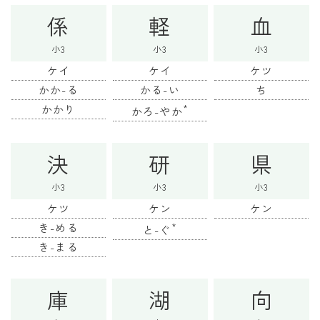
係
軽
血
小3
小3
小3
ケイ
ケイ
ケツ
かか-る
かる-い
ち
かかり
*
かろ-やか
決
研
県
小3
小3
小3
ケツ
ケン
ケン
き-める
*
と-ぐ
き-まる
庫
湖
向