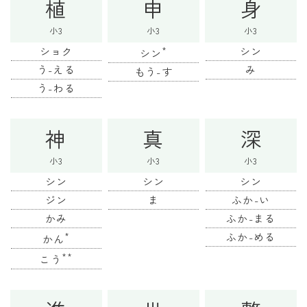
植
申
身
小3
小3
小3
ショク
*
シン
シン
う-える
み
もう-す
う-わる
神
真
深
小3
小3
小3
シン
シン
シン
ジン
ま
ふか-い
かみ
ふか-まる
*
ふか-める
かん
**
こう