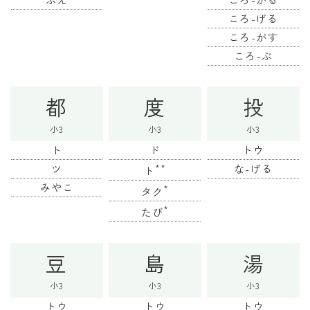
ころ-げる
ころ-がす
ころ-ぶ
都
度
投
小3
小3
小3
ト
ド
トウ
ツ
**
な-げる
ト
みやこ
*
タク
*
たび
豆
島
湯
小3
小3
小3
トウ
トウ
トウ