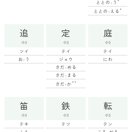
*
ととの-う
*
ととの-える
追
定
庭
小3
小3
小3
ツイ
テイ
テイ
お-う
ジョウ
にわ
さだ-める
さだ-まる
**
さだ-か
笛
鉄
転
小3
小3
小3
テキ
テツ
テン
ふえ
ころ-がる