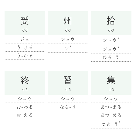
受
州
拾
小3
小3
小3
ジュ
シュウ
*
シュウ
う-ける
*
す
*
ジュウ
う-かる
ひろ-う
終
習
集
小3
小3
小3
シュウ
シュウ
シュウ
お-わる
なら-う
あつ-まる
お-える
あつ-める
*
つど-う