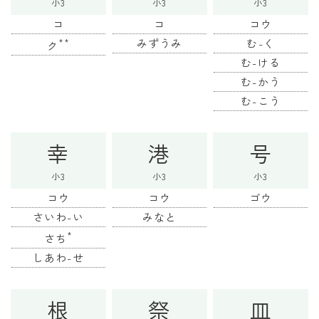
小3
小3
小3
コ
コ
コウ
**
みずうみ
む-く
ク
む-ける
む-かう
む-こう
幸
港
号
小3
小3
小3
コウ
コウ
ゴウ
さいわ-い
みなと
*
さち
しあわ-せ
根
祭
皿