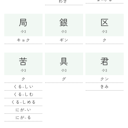
わざ
局
銀
区
小3
小3
小3
キョク
ギン
ク
苦
具
君
小3
小3
小3
ク
グ
クン
くる-しい
きみ
くる-しむ
くる-しめる
にが-い
にが-る