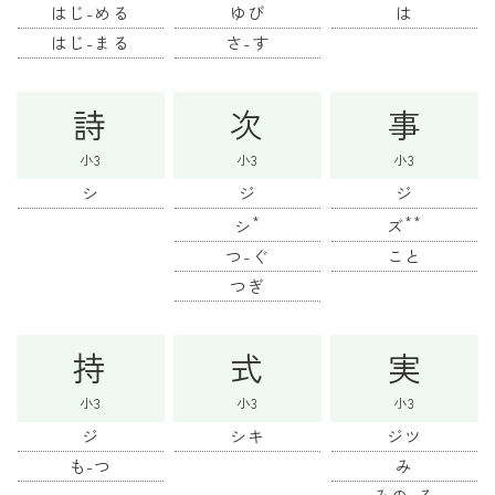
はじ-める
ゆび
は
はじ-まる
さ-す
詩
次
事
小3
小3
小3
シ
ジ
ジ
*
**
シ
ズ
つ-ぐ
こと
つぎ
持
式
実
小3
小3
小3
ジ
シキ
ジツ
も-つ
み