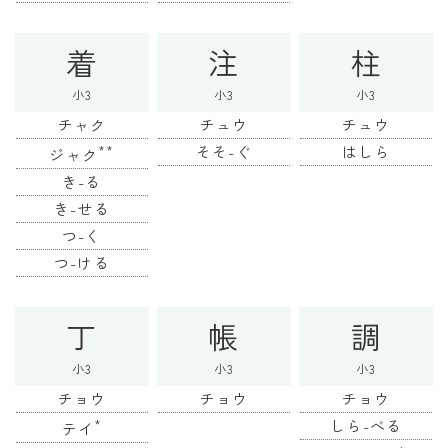
着
注
柱
小3
小3
小3
チャク
チュウ
チュウ
**
そそ-ぐ
はしら
ジャク
き-る
き-せる
つ-く
つ-ける
丁
帳
調
小3
小3
小3
チョウ
チョウ
チョウ
*
しら-べる
テイ