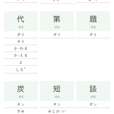
代
第
題
小3
小3
小3
ダイ
ダイ
ダイ
タイ
か-わる
か-える
よ
*
しろ
炭
短
談
小3
小3
小3
タン
タン
ダン
すみ
みじか-い