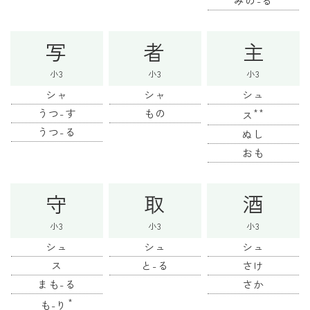
みの-る
写
者
主
小3
小3
小3
シャ
シャ
シュ
うつ-す
もの
**
ス
うつ-る
ぬし
おも
守
取
酒
小3
小3
小3
シュ
シュ
シュ
ス
と-る
さけ
まも-る
さか
*
も-り