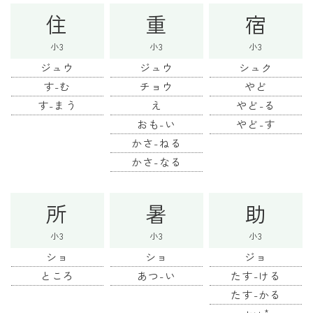
住
重
宿
小3
小3
小3
ジュウ
ジュウ
シュク
す-む
チョウ
やど
す-まう
え
やど-る
おも-い
やど-す
かさ-ねる
かさ-なる
所
暑
助
小3
小3
小3
ショ
ショ
ジョ
ところ
あつ-い
たす-ける
たす-かる
*