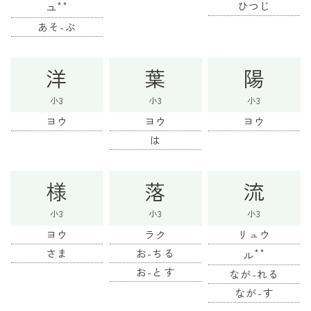
**
ひつじ
ユ
あそ-ぶ
洋
葉
陽
小3
小3
小3
ヨウ
ヨウ
ヨウ
は
様
落
流
小3
小3
小3
ヨウ
ラク
リュウ
さま
お-ちる
**
ル
お-とす
なが-れる
なが-す