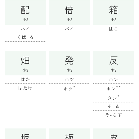
配
倍
箱
小3
小3
小3
ハイ
バイ
はこ
くば-る
畑
発
反
小3
小3
小3
はた
ハツ
ハン
はたけ
*
**
ホツ
ホン
*
タン
そ-る
そ-らす
坂
板
皮