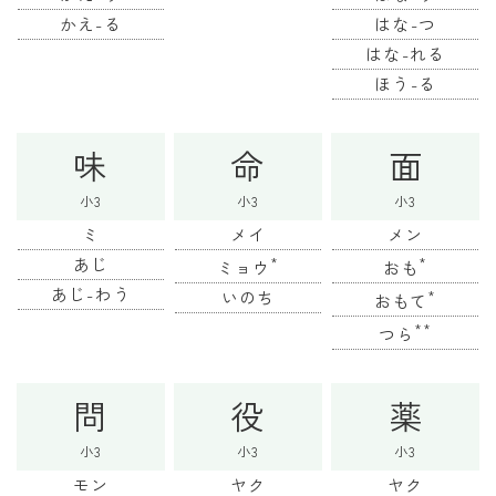
かえ-る
はな-つ
はな-れる
ほう-る
味
命
面
小3
小3
小3
ミ
メイ
メン
あじ
*
*
ミョウ
おも
あじ-わう
いのち
*
おもて
**
つら
問
役
薬
小3
小3
小3
モン
ヤク
ヤク