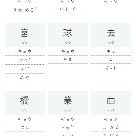
キュウ
キュウ
キュウ
*
いそ-ぐ
きわ-める
宮
球
去
小3
小3
小3
キュウ
キュウ
キョ
*
たま
コ
グウ
さ-る
**
ク
みや
橋
業
曲
小3
小3
小3
キョウ
ギョウ
キョク
はし
**
ま-がる
ゴウ
ま-げる
*