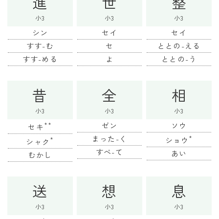
進
世
整
小3
小3
小3
シン
セイ
セイ
すす-む
セ
ととの-える
すす-める
よ
ととの-う
昔
全
相
小3
小3
小3
**
ゼン
ソウ
セキ
まった-く
*
*
ショウ
シャク
すべ-て
あい
むかし
送
想
息
小3
小3
小3