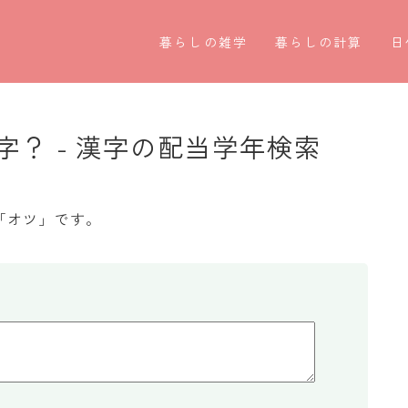
暮らしの雑学
暮らしの計算
日
暮らしの豆知識
割引計算
○
暮らしのマナー
割増計算
○
？ - 漢字の配当学年検索
子育て豆知識
消費税計算
第
パソコン豆知識
希釈計算
お
「オツ」です。
今日のこよみ
食品の計量
四