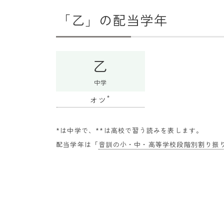
「乙」の配当学年
乙
中学
*
オツ
*は中学で、**は高校で習う読みを表します。
配当学年は「
音訓の小・中・高等学校段階別割り振り