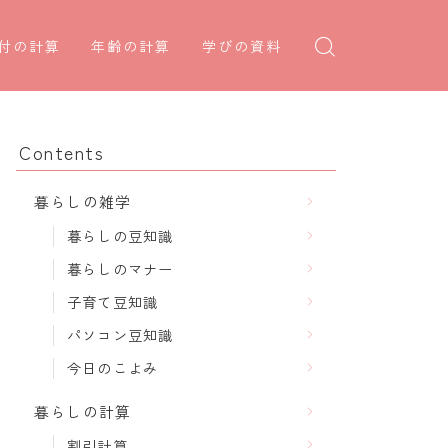
付の計算
年齢の計算
学びの資料
日後の日付・記念日計算
学年早見表
年齢・干支計算
日前の日付計算
漢字の配当学年検索
干支から年齢計算
Contents
何曜日計算
偏差値から上位何％計算
七五三・十三参り計算
暮らしの雑学
食い初め計算
厄年計算
暮らしの豆知識
十九日法要計算
長寿祝い計算
暮らしのマナー
子育て豆知識
パソコン豆知識
今日のこよみ
暮らしの計算
割引計算