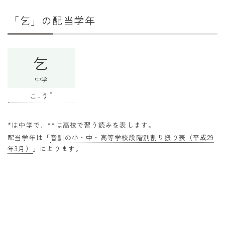
干支から年齢計算
「乞」の配当学年
七五三・十三参り計算
厄年計算
乞
長寿祝い計算
中学
学びの資料
*
こ-う
学年早見表
漢字の配当学年検索
*は中学で、**は高校で習う読みを表します。
配当学年は「
音訓の小・中・高等学校段階別割り振り表（平成29
偏差値から上位何％計算
年3月）
」によります。