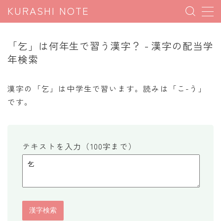
KURASHI NOTE
MENU
「乞」は何年生で習う漢字？ - 漢字の配当学
年検索
暮らしの雑学
暮らしの豆知識
漢字の「乞」は中学生で習います。読みは「こ-う」
です。
暮らしのマナー
子育て豆知識
パソコン豆知識
テキストを入力（100字まで）
今日のこよみ
暮らしの計算
割引計算
割増計算