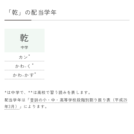
干支から年齢計算
「乾」の配当学年
七五三・十三参り計算
厄年計算
乾
長寿祝い計算
中学
学びの資料
*
カン
学年早見表
*
かわ-く
漢字の配当学年検索
*
かわ-かす
偏差値から上位何％計算
*は中学で、**は高校で習う読みを表します。
配当学年は「
音訓の小・中・高等学校段階別割り振り表（平成29
年3月）
」によります。