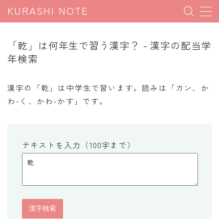
KURASHI NOTE
MENU
「乾」は何年生で習う漢字？ - 漢字の配当学
年検索
暮らしの雑学
暮らしの豆知識
漢字の「乾」は中学生で習います。読みは「カン、か
わ-く、かわ-かす」です。
暮らしのマナー
子育て豆知識
パソコン豆知識
テキストを入力（100字まで）
今日のこよみ
暮らしの計算
割引計算
割増計算