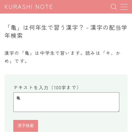
KURASHI NOTE
MENU
「亀」は何年生で習う漢字？ - 漢字の配当学
年検索
暮らしの雑学
暮らしの豆知識
漢字の「亀」は中学生で習います。読みは「キ、か
め」です。
暮らしのマナー
子育て豆知識
パソコン豆知識
テキストを入力（100字まで）
今日のこよみ
暮らしの計算
割引計算
割増計算