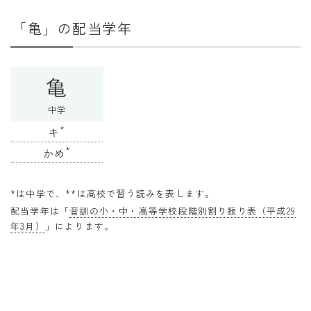
干支から年齢計算
「亀」の配当学年
七五三・十三参り計算
厄年計算
亀
長寿祝い計算
中学
学びの資料
*
キ
学年早見表
*
かめ
漢字の配当学年検索
*は中学で、**は高校で習う読みを表します。
偏差値から上位何％計算
配当学年は「
音訓の小・中・高等学校段階別割り振り表（平成29
年3月）
」によります。