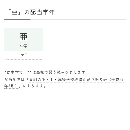
干支から年齢計算
「亜」の配当学年
七五三・十三参り計算
厄年計算
亜
長寿祝い計算
中学
学びの資料
*
ア
学年早見表
漢字の配当学年検索
*は中学で、**は高校で習う読みを表します。
配当学年は「
音訓の小・中・高等学校段階別割り振り表（平成29
偏差値から上位何％計算
年3月）
」によります。