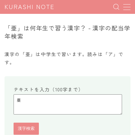
KURASHI NOTE
MENU
「亜」は何年生で習う漢字？ - 漢字の配当学
年検索
暮らしの雑学
暮らしの豆知識
漢字の「亜」は中学生で習います。読みは「ア」で
す。
暮らしのマナー
子育て豆知識
パソコン豆知識
テキストを入力（100字まで）
今日のこよみ
暮らしの計算
割引計算
割増計算