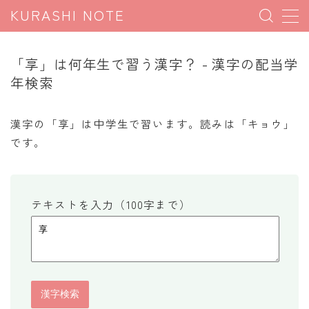
KURASHI NOTE
MENU
「享」は何年生で習う漢字？ - 漢字の配当学
年検索
暮らしの雑学
暮らしの豆知識
漢字の「享」は中学生で習います。読みは「キョウ」
です。
暮らしのマナー
子育て豆知識
パソコン豆知識
テキストを入力（100字まで）
今日のこよみ
暮らしの計算
割引計算
割増計算