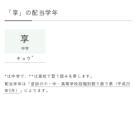
干支から年齢計算
「享」の配当学年
七五三・十三参り計算
厄年計算
享
長寿祝い計算
中学
学びの資料
*
キョウ
学年早見表
漢字の配当学年検索
*は中学で、**は高校で習う読みを表します。
配当学年は「
音訓の小・中・高等学校段階別割り振り表（平成29
偏差値から上位何％計算
年3月）
」によります。