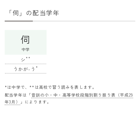
干支から年齢計算
「伺」の配当学年
七五三・十三参り計算
厄年計算
伺
長寿祝い計算
中学
学びの資料
**
シ
学年早見表
*
うかが-う
漢字の配当学年検索
*は中学で、**は高校で習う読みを表します。
偏差値から上位何％計算
配当学年は「
音訓の小・中・高等学校段階別割り振り表（平成29
年3月）
」によります。