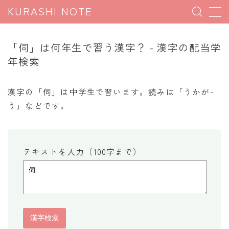
KURASHI NOTE
MENU
「伺」は何年生で習う漢字？ - 漢字の配当学
年検索
暮らしの雑学
暮らしの豆知識
漢字の「伺」は中学生で習います。読みは「うかが-
う」などです。
暮らしのマナー
子育て豆知識
パソコン豆知識
テキストを入力（100字まで）
今日のこよみ
暮らしの計算
割引計算
割増計算