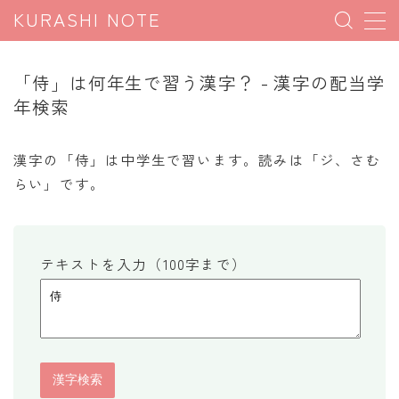
KURASHI NOTE
MENU
「侍」は何年生で習う漢字？ - 漢字の配当学
年検索
暮らしの雑学
暮らしの豆知識
漢字の「侍」は中学生で習います。読みは「ジ、さむ
らい」です。
暮らしのマナー
子育て豆知識
パソコン豆知識
テキストを入力（100字まで）
今日のこよみ
暮らしの計算
割引計算
割増計算