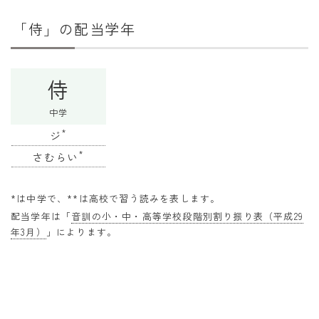
干支から年齢計算
「侍」の配当学年
七五三・十三参り計算
厄年計算
侍
長寿祝い計算
中学
学びの資料
*
ジ
学年早見表
*
さむらい
漢字の配当学年検索
*は中学で、**は高校で習う読みを表します。
偏差値から上位何％計算
配当学年は「
音訓の小・中・高等学校段階別割り振り表（平成29
年3月）
」によります。