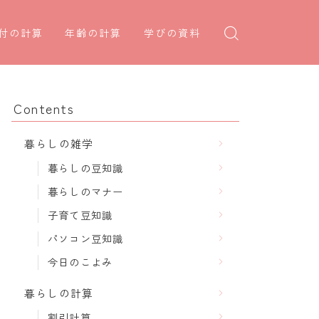
付の計算
年齢の計算
学びの資料
日後の日付・記念日計算
学年早見表
年齢・干支計算
日前の日付計算
漢字の配当学年検索
干支から年齢計算
Contents
何曜日計算
偏差値から上位何％計算
七五三・十三参り計算
暮らしの雑学
食い初め計算
厄年計算
暮らしの豆知識
十九日法要計算
長寿祝い計算
暮らしのマナー
子育て豆知識
パソコン豆知識
今日のこよみ
暮らしの計算
割引計算