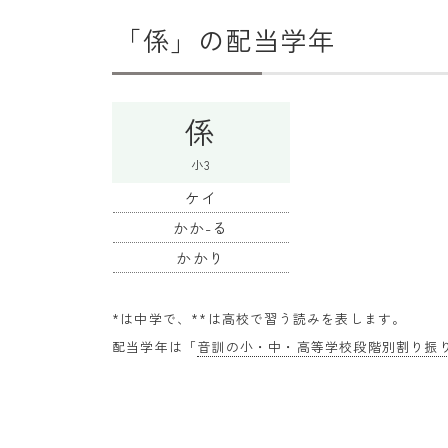
「係」の配当学年
係
小3
ケイ
かか-る
かかり
*は中学で、**は高校で習う読みを表します。
配当学年は「
音訓の小・中・高等学校段階別割り振り