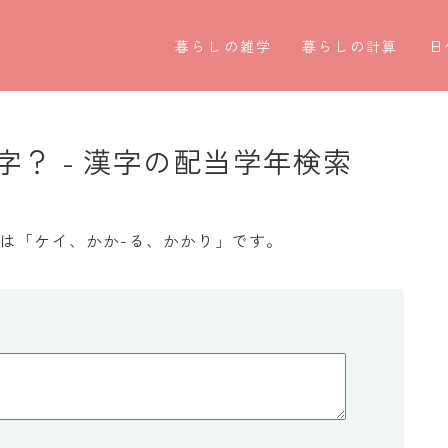
暮らしの雑学
暮らしの計算
日
暮らしの豆知識
割引計算
○
暮らしのマナー
割増計算
○
？ - 漢字の配当学年検索
子育て豆知識
消費税計算
第
パソコン豆知識
希釈計算
お
は「ケイ、かか-る、かかり」です。
今日のこよみ
食品の計量
四