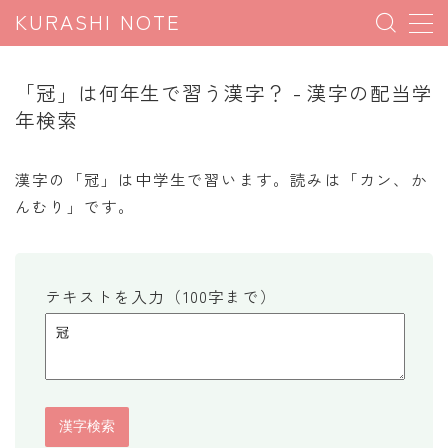
KURASHI NOTE
MENU
「冠」は何年生で習う漢字？ - 漢字の配当学
年検索
暮らしの雑学
暮らしの豆知識
漢字の「冠」は中学生で習います。読みは「カン、か
んむり」です。
暮らしのマナー
子育て豆知識
パソコン豆知識
テキストを入力（100字まで）
今日のこよみ
暮らしの計算
割引計算
割増計算