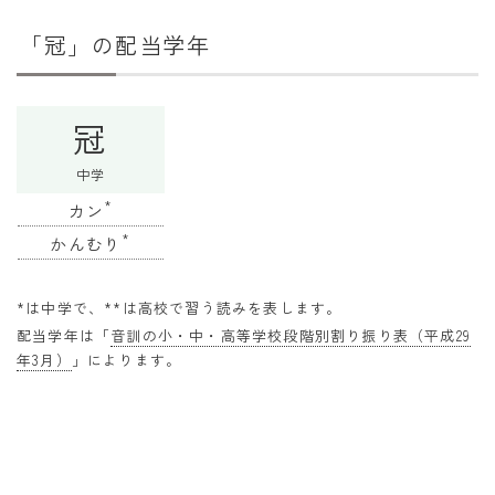
干支から年齢計算
「冠」の配当学年
七五三・十三参り計算
厄年計算
冠
長寿祝い計算
中学
学びの資料
*
カン
学年早見表
*
かんむり
漢字の配当学年検索
*は中学で、**は高校で習う読みを表します。
偏差値から上位何％計算
配当学年は「
音訓の小・中・高等学校段階別割り振り表（平成29
年3月）
」によります。