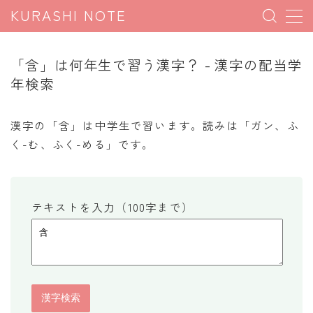
KURASHI NOTE
MENU
「含」は何年生で習う漢字？ - 漢字の配当学
年検索
暮らしの雑学
暮らしの豆知識
漢字の「含」は中学生で習います。読みは「ガン、ふ
く-む、ふく-める」です。
暮らしのマナー
子育て豆知識
パソコン豆知識
テキストを入力（100字まで）
今日のこよみ
暮らしの計算
割引計算
割増計算