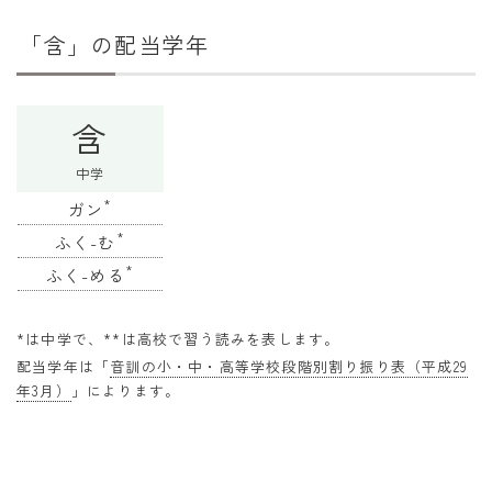
干支から年齢計算
「含」の配当学年
七五三・十三参り計算
厄年計算
含
長寿祝い計算
中学
学びの資料
*
ガン
学年早見表
*
ふく-む
漢字の配当学年検索
*
ふく-める
偏差値から上位何％計算
*は中学で、**は高校で習う読みを表します。
配当学年は「
音訓の小・中・高等学校段階別割り振り表（平成29
年3月）
」によります。